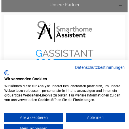
Unsere Partner
Datenschutzbestimmungen
Wir verwenden Cookies
Wir können diese zur Analyse unserer Besucherdaten platzieren, um unsere
Webseite zu verbessern, personalisierte Inhalte anzuzeigen und Ihnen ein
Startseite
Foren-Übersicht
großartiges Webseiten-Erlebnis zu bieten. Für weitere Informationen zu den
Werbung buchen
Kontakt
Impressum
von uns verwendeten Cookies öffnen Sie die Einstellungen.
Legende
Datenschutzerklärung
Alle akzeptieren
Ablehnen
Amazon ist eine Marke von Amazon.com, Inc.
Weitere Marken und Markennamen sind Eigentum ihrer jeweiligen Inhaber.
Nein, anpassen