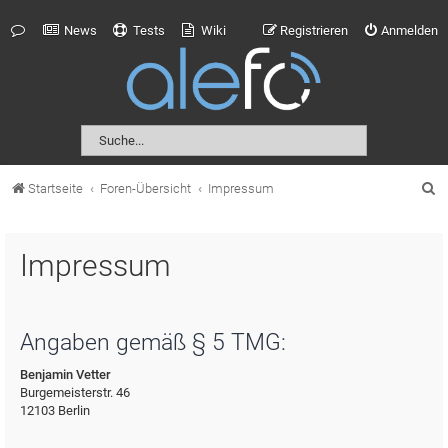
News
Tests
Wiki
Registrieren
Anmelden
S
Startseite
Foren-Übersicht
Impressum
u
c
Impressum
h
e
Angaben gemäß § 5 TMG:
Benjamin Vetter
Burgemeisterstr. 46
12103 Berlin