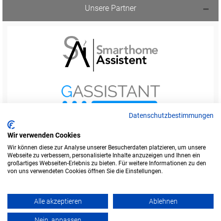
Unsere Partner
Datenschutzbestimmungen
Wir verwenden Cookies
Wir können diese zur Analyse unserer Besucherdaten platzieren, um unsere
Webseite zu verbessern, personalisierte Inhalte anzuzeigen und Ihnen ein
Startseite
Foren-Übersicht
großartiges Webseiten-Erlebnis zu bieten. Für weitere Informationen zu den
Werbung buchen
Kontakt
Impressum
von uns verwendeten Cookies öffnen Sie die Einstellungen.
Legende
Datenschutzerklärung
Alle akzeptieren
Ablehnen
Amazon ist eine Marke von Amazon.com, Inc.
Weitere Marken und Markennamen sind Eigentum ihrer jeweiligen Inhaber.
Nein, anpassen