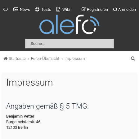
News
Tests
Wiki
Registrieren
Anmelden
S
Startseite
Foren-Übersicht
Impressum
u
c
Impressum
h
e
Angaben gemäß § 5 TMG:
Benjamin Vetter
Burgemeisterstr. 46
12103 Berlin