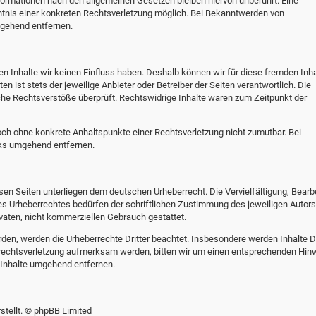
formationen nach den allgemeinen Gesetzen bleiben hiervon unberührt. Eine
ntnis einer konkreten Rechtsverletzung möglich. Bei Bekanntwerden von
gehend entfernen.
en Inhalte wir keinen Einfluss haben. Deshalb können wir für diese fremden Inha
n ist stets der jeweilige Anbieter oder Betreiber der Seiten verantwortlich. Die
che Rechtsverstöße überprüft. Rechtswidrige Inhalte waren zum Zeitpunkt der
edoch ohne konkrete Anhaltspunkte einer Rechtsverletzung nicht zumutbar. Bei
nks umgehend entfernen.
esen Seiten unterliegen dem deutschen Urheberrecht. Die Vervielfältigung, Bearb
es Urheberrechtes bedürfen der schriftlichen Zustimmung des jeweiligen Autors
ivaten, nicht kommerziellen Gebrauch gestattet.
urden, werden die Urheberrechte Dritter beachtet. Insbesondere werden Inhalte Dr
errechtsverletzung aufmerksam werden, bitten wir um einen entsprechenden Hin
 Inhalte umgehend entfernen.
tellt. © phpBB Limited