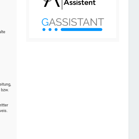
lte
eitung,
 bzw.
itter
weis.