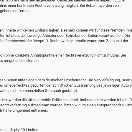
formationen nach den allgemeinen Gesetzen bleiben hiervon unberührt. Eine
ntnis einer konkreten Rechtsverletzung möglich. Bei Bekanntwerden von
gehend entfernen.
en Inhalte wir keinen Einfluss haben. Deshalb können wir für diese fremden Inha
n ist stets der jeweilige Anbieter oder Betreiber der Seiten verantwortlich. Die
che Rechtsverstöße überprüft. Rechtswidrige Inhalte waren zum Zeitpunkt der
edoch ohne konkrete Anhaltspunkte einer Rechtsverletzung nicht zumutbar. Bei
nks umgehend entfernen.
esen Seiten unterliegen dem deutschen Urheberrecht. Die Vervielfältigung, Bearb
es Urheberrechtes bedürfen der schriftlichen Zustimmung des jeweiligen Autors
ivaten, nicht kommerziellen Gebrauch gestattet.
urden, werden die Urheberrechte Dritter beachtet. Insbesondere werden Inhalte Dr
errechtsverletzung aufmerksam werden, bitten wir um einen entsprechenden Hin
 Inhalte umgehend entfernen.
tellt. © phpBB Limited