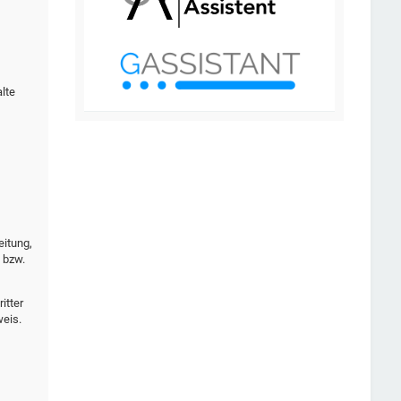
lte
eitung,
 bzw.
itter
weis.