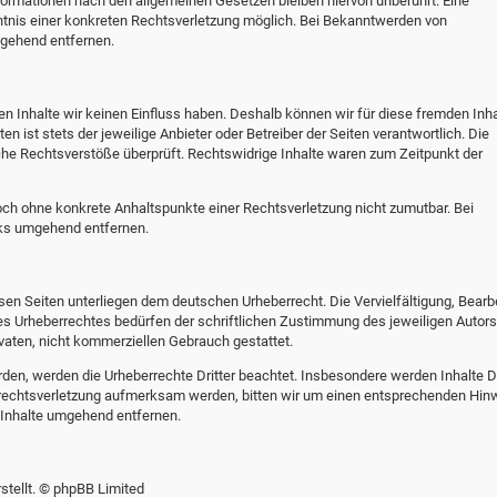
formationen nach den allgemeinen Gesetzen bleiben hiervon unberührt. Eine
ntnis einer konkreten Rechtsverletzung möglich. Bei Bekanntwerden von
gehend entfernen.
en Inhalte wir keinen Einfluss haben. Deshalb können wir für diese fremden Inha
n ist stets der jeweilige Anbieter oder Betreiber der Seiten verantwortlich. Die
che Rechtsverstöße überprüft. Rechtswidrige Inhalte waren zum Zeitpunkt der
edoch ohne konkrete Anhaltspunkte einer Rechtsverletzung nicht zumutbar. Bei
nks umgehend entfernen.
esen Seiten unterliegen dem deutschen Urheberrecht. Die Vervielfältigung, Bearb
es Urheberrechtes bedürfen der schriftlichen Zustimmung des jeweiligen Autors
ivaten, nicht kommerziellen Gebrauch gestattet.
urden, werden die Urheberrechte Dritter beachtet. Insbesondere werden Inhalte Dr
errechtsverletzung aufmerksam werden, bitten wir um einen entsprechenden Hin
 Inhalte umgehend entfernen.
tellt. © phpBB Limited