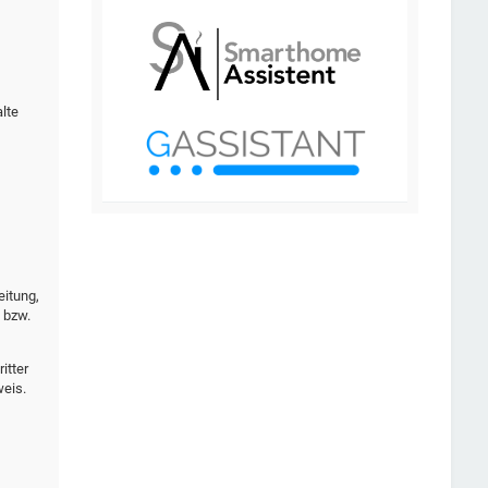
lte
eitung,
 bzw.
itter
weis.