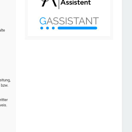
lte
eitung,
 bzw.
itter
weis.