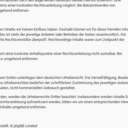
formationen nach den allgemeinen Gesetzen bleiben hiervon unberührt. Eine
ntnis einer konkreten Rechtsverletzung möglich. Bei Bekanntwerden von
gehend entfernen.
en Inhalte wir keinen Einfluss haben. Deshalb können wir für diese fremden Inha
n ist stets der jeweilige Anbieter oder Betreiber der Seiten verantwortlich. Die
che Rechtsverstöße überprüft. Rechtswidrige Inhalte waren zum Zeitpunkt der
edoch ohne konkrete Anhaltspunkte einer Rechtsverletzung nicht zumutbar. Bei
nks umgehend entfernen.
esen Seiten unterliegen dem deutschen Urheberrecht. Die Vervielfältigung, Bearb
es Urheberrechtes bedürfen der schriftlichen Zustimmung des jeweiligen Autors
ivaten, nicht kommerziellen Gebrauch gestattet.
urden, werden die Urheberrechte Dritter beachtet. Insbesondere werden Inhalte Dr
errechtsverletzung aufmerksam werden, bitten wir um einen entsprechenden Hin
 Inhalte umgehend entfernen.
tellt. © phpBB Limited