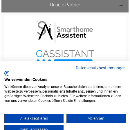
Unsere Partner
Datenschutzbestimmungen
Wir verwenden Cookies
Wir können diese zur Analyse unserer Besucherdaten platzieren, um unsere
Webseite zu verbessern, personalisierte Inhalte anzuzeigen und Ihnen ein
Startseite
Foren-Übersicht
großartiges Webseiten-Erlebnis zu bieten. Für weitere Informationen zu den
Werbung buchen
Kontakt
Impressum
von uns verwendeten Cookies öffnen Sie die Einstellungen.
Legende
Datenschutzerklärung
Alle akzeptieren
Ablehnen
Amazon ist eine Marke von Amazon.com, Inc.
Weitere Marken und Markennamen sind Eigentum ihrer jeweiligen Inhaber.
Nein, anpassen