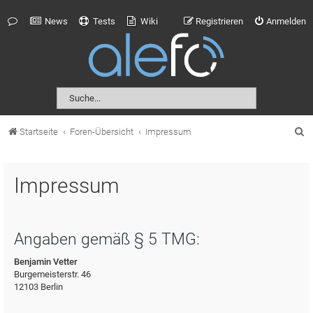
News
Tests
Wiki
Registrieren
Anmelden
S
Startseite
Foren-Übersicht
Impressum
u
c
Impressum
h
e
Angaben gemäß § 5 TMG:
Benjamin Vetter
Burgemeisterstr. 46
12103 Berlin