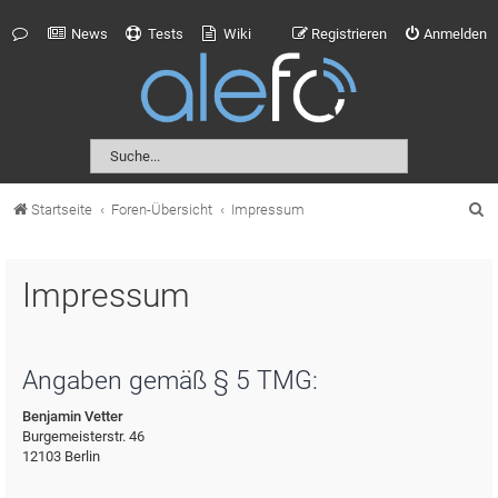
News
Tests
Wiki
Registrieren
Anmelden
S
Startseite
Foren-Übersicht
Impressum
u
c
Impressum
h
e
Angaben gemäß § 5 TMG:
Benjamin Vetter
Burgemeisterstr. 46
12103 Berlin