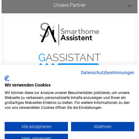
Unsere Partner
Datenschutzbestimmungen
Wir verwenden Cookies
Wir können diese zur Analyse unserer Besucherdaten platzieren, um unsere
Webseite zu verbessern, personalisierte Inhalte anzuzeigen und Ihnen ein
Startseite
Foren-Übersicht
großartiges Webseiten-Erlebnis zu bieten. Für weitere Informationen zu den
Werbung buchen
Kontakt
Impressum
von uns verwendeten Cookies öffnen Sie die Einstellungen.
Legende
Datenschutzerklärung
Alle akzeptieren
Ablehnen
Amazon ist eine Marke von Amazon.com, Inc.
Weitere Marken und Markennamen sind Eigentum ihrer jeweiligen Inhaber.
Nein, anpassen