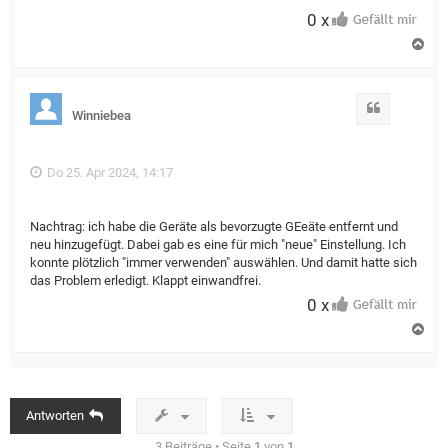
0 x
N
a
c
h
o
Zitat
Winniebea
b
e
n
Do 25. Apr 2024, 14:17
Nachtrag: ich habe die Geräte als bevorzugte GEeäte entfernt und
neu hinzugefügt. Dabei gab es eine für mich "neue" Einstellung. Ich
konnte plötzlich "immer verwenden" auswählen. Und damit hatte sich
das Problem erledigt. Klappt einwandfrei.
0 x
N
a
c
h
o
b
Antworten
e
n
3 Beiträge • Seite
1
von
1