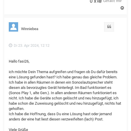
0 x
N
a
c
h
o
Zitat
Winniebea
b
e
n
Di 23. Apr 2024, 12:12
Hallo fasi26,
ich möchte Dein Thema aufgreifen und fragen ob Du dafür bereits
eine Lösung gefunden hast? Ich habe genau das gleiche Problem.
Ich habe in allen Räumen in denen ein Sonoslautsprecher steht
diesen als bevorzugtes Gerät hinterlegt. Im Bad funktioniert es
(Sonos Play 1, alte Gen.). In allen anderen Räumen funktioniert es
nicht. Ich habe die Geräte schon gelöscht und neu hinzugefügt, ich
habe schon die Zuweisung gelöscht und neu hinzugefügt, nichts hat
geholfen.
Ich habe die Hoffnung, dass Du eine Lösung hast oder jemand
anders der eine hat liest diesen verzweifelten (lach) Post.
Viele Grüße