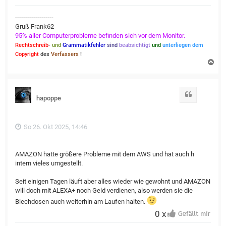
-------------------
Gruß Frank62
95% aller Computerprobleme befinden sich vor dem Monitor.
Rechtschreib
-
und
Grammatikfehler
sind
beabsichtigt
und
unterliegen dem
Copyright
des
Verfassers
!
N
a
c
h
o
Zitat
hapoppe
b
e
n
So 26. Okt 2025, 14:46
AMAZON hatte größere Probleme mit dem AWS und hat auch h
intern vieles umgestellt.
Seit einigen Tagen läuft aber alles wieder wie gewohnt und AMAZON
will doch mit ALEXA+ noch Geld verdienen, also werden sie die
Blechdosen auch weiterhin am Laufen halten.
0 x