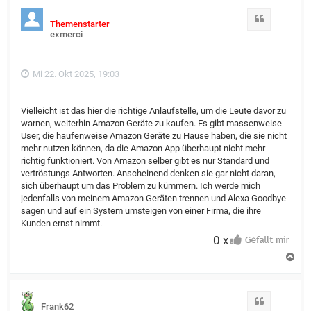
Zitat
Themenstarter
exmerci
Mi 22. Okt 2025, 19:03
Vielleicht ist das hier die richtige Anlaufstelle, um die Leute davor zu
warnen, weiterhin Amazon Geräte zu kaufen. Es gibt massenweise
User, die haufenweise Amazon Geräte zu Hause haben, die sie nicht
mehr nutzen können, da die Amazon App überhaupt nicht mehr
richtig funktioniert. Von Amazon selber gibt es nur Standard und
vertröstungs Antworten. Anscheinend denken sie gar nicht daran,
sich überhaupt um das Problem zu kümmern. Ich werde mich
jedenfalls von meinem Amazon Geräten trennen und Alexa Goodbye
sagen und auf ein System umsteigen von einer Firma, die ihre
Kunden ernst nimmt.
0 x
N
a
c
h
o
Zitat
Frank62
b