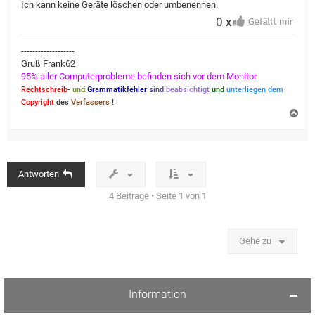
Ich kann keine Geräte löschen oder umbenennen.
0 x
-------------------
Gruß Frank62
95% aller Computerprobleme befinden sich vor dem Monitor.
Rechtschreib
-
und
Grammatikfehler
sind
beabsichtigt
und
unterliegen dem
Copyright
des
Verfassers
!
N
a
c
h
o
b
Antworten
e
n
4 Beiträge • Seite
1
von
1
Gehe zu
Information