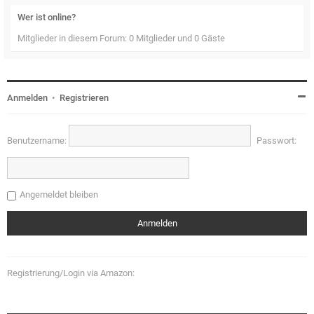
Wer ist online?
Mitglieder in diesem Forum: 0 Mitglieder und 0 Gäste
Anmelden
•
Registrieren
Benutzername:
Passwort:
Angemeldet bleiben
Registrierung/Login via Amazon: