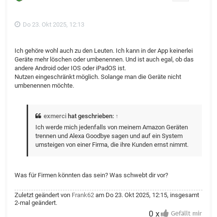
e
n
Do 23. Okt 2025, 12:13
Ich gehöre wohl auch zu den Leuten. Ich kann in der App keinerlei
Geräte mehr löschen oder umbenennen. Und ist auch egal, ob das
andere Android oder IOS oder iPadOS ist.
Nutzen eingeschränkt möglich. Solange man die Geräte nicht
umbenennen möchte.
exmerci
hat geschrieben:
↑
Ich werde mich jedenfalls von meinem Amazon Geräten
trennen und Alexa Goodbye sagen und auf ein System
umsteigen von einer Firma, die ihre Kunden ernst nimmt.
Was für Firmen könnten das sein? Was schwebt dir vor?
Zuletzt geändert von
Frank62
am Do 23. Okt 2025, 12:15, insgesamt
2-mal geändert.
0 x