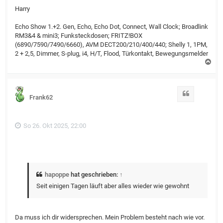
Harry
Echo Show 1.+2. Gen, Echo, Echo Dot, Connect, Wall Clock; Broadlink
RM3&4 & mini3; Funksteckdosen; FRITZ!BOX
(6890/7590/7490/6660), AVM DECT200/210/400/440; Shelly 1, 1PM,
2 + 2,5, Dimmer, S-plug, i4, H/T, Flood, Türkontakt, Bewegungsmelder
N
a
c
h
o
Zitat
Frank62
b
e
n
So 26. Okt 2025, 22:00
hapoppe
hat geschrieben:
↑
Seit einigen Tagen läuft aber alles wieder wie gewohnt
Da muss ich dir widersprechen. Mein Problem besteht nach wie vor.