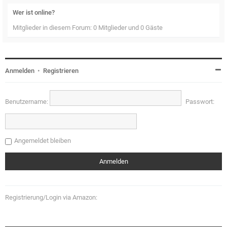
Wer ist online?
Mitglieder in diesem Forum: 0 Mitglieder und 0 Gäste
Anmelden
•
Registrieren
Benutzername:
Passwort:
Angemeldet bleiben
Registrierung/Login via Amazon: