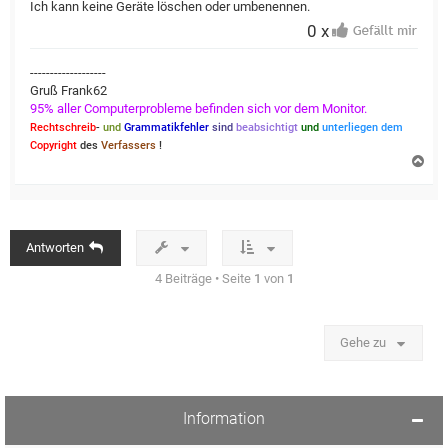
Ich kann keine Geräte löschen oder umbenennen.
0 x
-------------------
Gruß Frank62
95% aller Computerprobleme befinden sich vor dem Monitor.
Rechtschreib
-
und
Grammatikfehler
sind
beabsichtigt
und
unterliegen dem
Copyright
des
Verfassers
!
N
a
c
h
o
b
Antworten
e
n
4 Beiträge • Seite
1
von
1
Gehe zu
Information