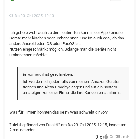
e
n
Do 23. Okt 2025, 12:13
Ich gehöre wohl auch zu den Leuten. Ich kann in der App keinerlei
Geräte mehr löschen oder umbenennen. Und ist auch egal, ob das
andere Android oder IOS oder iPadOS ist.
Nutzen eingeschränkt möglich. Solange man die Geräte nicht
umbenennen möchte.
exmerci
hat geschrieben:
↑
Ich werde mich jedenfalls von meinem Amazon Geräten
trennen und Alexa Goodbye sagen und auf ein System
umsteigen von einer Firma, die ihre Kunden ernst nimmt.
Was für Firmen könnten das sein? Was schwebt dir vor?
Zuletzt geändert von
Frank62
am Do 23. Okt 2025, 12:15, insgesamt
2-mal geändert.
0 x