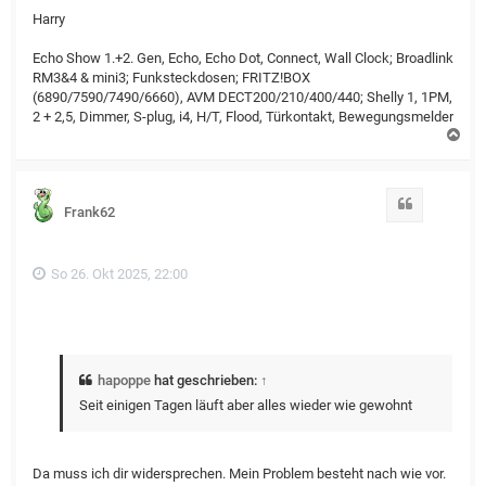
Harry
Echo Show 1.+2. Gen, Echo, Echo Dot, Connect, Wall Clock; Broadlink
RM3&4 & mini3; Funksteckdosen; FRITZ!BOX
(6890/7590/7490/6660), AVM DECT200/210/400/440; Shelly 1, 1PM,
2 + 2,5, Dimmer, S-plug, i4, H/T, Flood, Türkontakt, Bewegungsmelder
N
a
c
h
o
Zitat
Frank62
b
e
n
So 26. Okt 2025, 22:00
hapoppe
hat geschrieben:
↑
Seit einigen Tagen läuft aber alles wieder wie gewohnt
Da muss ich dir widersprechen. Mein Problem besteht nach wie vor.