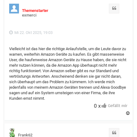
Zitat
Themenstarter
exmerci
Mi 22. Okt 2025, 19:03
Vielleicht ist das hier die richtige Anlaufstelle, um die Leute davor zu
warnen, weiterhin Amazon Geräte zu kaufen. Es gibt massenweise
User, die haufenweise Amazon Geräte zu Hause haben, die sie nicht
mehr nutzen können, da die Amazon App überhaupt nicht mehr
richtig funktioniert. Von Amazon selber gibt es nur Standard und
vertröstungs Antworten. Anscheinend denken sie gar nicht daran,
sich überhaupt um das Problem zu kümmern. Ich werde mich
jedenfalls von meinem Amazon Geräten trennen und Alexa Goodbye
sagen und auf ein System umsteigen von einer Firma, die ihre
Kunden ernst nimmt.
0 x
N
a
c
h
o
Zitat
Frank62
b