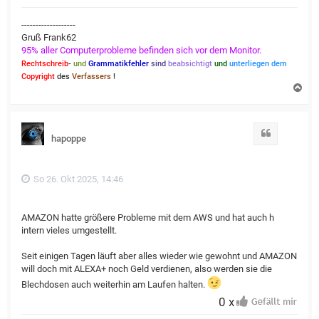
-------------------
Gruß Frank62
95% aller Computerprobleme befinden sich vor dem Monitor.
Rechtschreib
-
und
Grammatikfehler
sind
beabsichtigt
und
unterliegen dem
Copyright
des
Verfassers
!
N
a
c
h
o
Zitat
hapoppe
b
e
n
So 26. Okt 2025, 14:46
AMAZON hatte größere Probleme mit dem AWS und hat auch h
intern vieles umgestellt.
Seit einigen Tagen läuft aber alles wieder wie gewohnt und AMAZON
will doch mit ALEXA+ noch Geld verdienen, also werden sie die
Blechdosen auch weiterhin am Laufen halten.
0 x