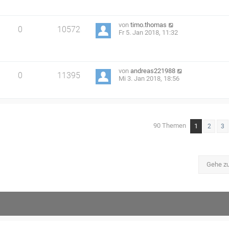
von
timo.thomas
0
10572
Fr 5. Jan 2018, 11:32
von
andreas221988
0
11395
Mi 3. Jan 2018, 18:56
90 Themen
1
2
3
Gehe z