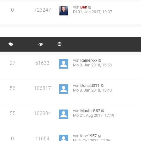
von
Ben
0
723247
Di 31. Jan 2017, 19:07
von
Rainerxxx
27
51633
Mo 8. Jan 2018, 15:58
von
Donald311
56
106817
Mo 8. Jan 2018, 13:40
von
MasterG87
55
102884
Mo 21. Aug 2017, 17:19
von
klpe1957
0
11654
Mi 5. Okt 2022, 22:06