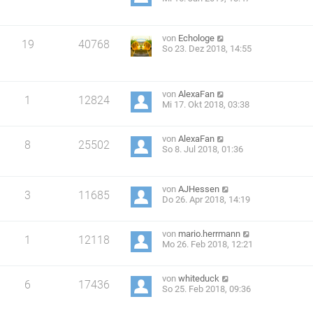
von
Echologe
19
40768
So 23. Dez 2018, 14:55
von
AlexaFan
1
12824
Mi 17. Okt 2018, 03:38
von
AlexaFan
8
25502
So 8. Jul 2018, 01:36
von
AJHessen
3
11685
Do 26. Apr 2018, 14:19
von
mario.herrmann
1
12118
Mo 26. Feb 2018, 12:21
von
whiteduck
6
17436
So 25. Feb 2018, 09:36