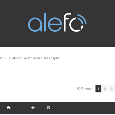
en
Bluetooth Lautsprecher und Adapter
90 Themen
1
eiterte Suche
2
3