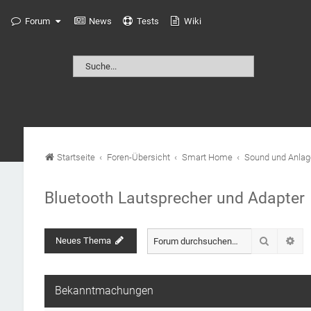
Forum
News
Tests
Wiki
Startseite
Foren-Übersicht
Smart Home
Sound und Anlag
Bluetooth Lautsprecher und Adapter
Suche
Neues Thema
Erw
Bekanntmachungen