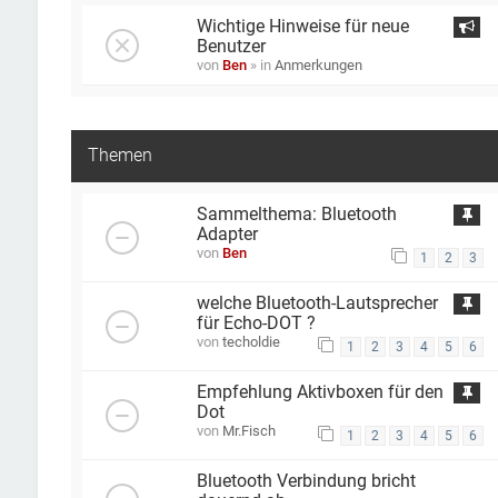
Wichtige Hinweise für neue
Benutzer
von
Ben
» in
Anmerkungen
Themen
Sammelthema: Bluetooth
Adapter
von
Ben
1
2
3
welche Bluetooth-Lautsprecher
für Echo-DOT ?
von
techoldie
1
2
3
4
5
6
Empfehlung Aktivboxen für den
Dot
von
Mr.Fisch
1
2
3
4
5
6
Bluetooth Verbindung bricht