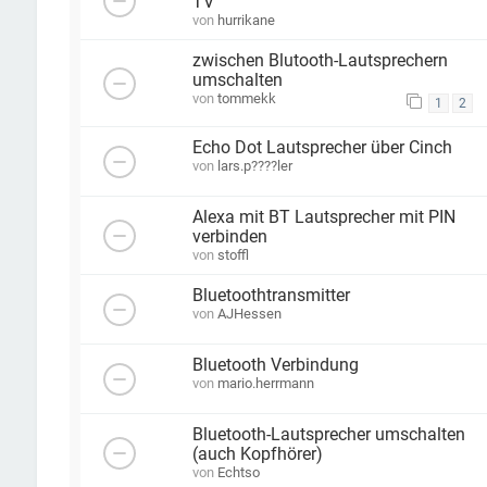
TV
von
hurrikane
zwischen Blutooth-Lautsprechern
umschalten
von
tommekk
1
2
Echo Dot Lautsprecher über Cinch
von
lars.p????ler
Alexa mit BT Lautsprecher mit PIN
verbinden
von
stoffl
Bluetoothtransmitter
von
AJHessen
Bluetooth Verbindung
von
mario.herrmann
Bluetooth-Lautsprecher umschalten
(auch Kopfhörer)
von
Echtso