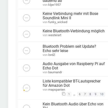
dauernd ab
von
klpe1957
Keine Verbindung mehr mit Bose
Soundlink Mini II
von
funky_wicked
Keine Bluetooth-Verbindung möglich
von
westerart
Bluetooth Problem seit Update?
Echo sehr leise
von
lordZ
Audio Ausgabe von Raspberry Pi auf
Echo Dot
von
baumandr
Liste kompatibler BT-Lautsprecher
für Amazon Dot
von
mapspanien
…
1
6
7
8
9
10
Kein Bluetooth Audio über Echo von