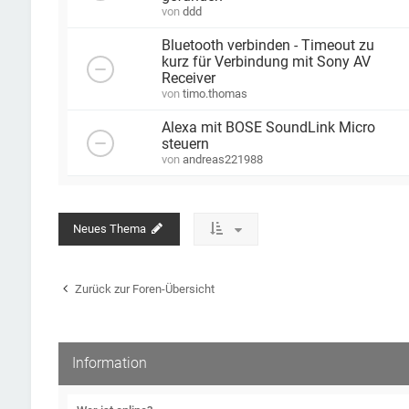
von
ddd
Bluetooth verbinden - Timeout zu
kurz für Verbindung mit Sony AV
Receiver
von
timo.thomas
Alexa mit BOSE SoundLink Micro
steuern
von
andreas221988
Neues Thema
Zurück zur Foren-Übersicht
Information