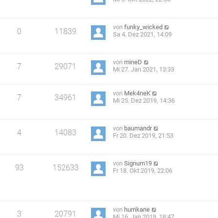
von
funky_wicked
0
11839
Sa 4. Dez 2021, 14:09
von
mineD
7
29071
Mi 27. Jan 2021, 13:33
von
Mek4neK
7
34961
Mi 25. Dez 2019, 14:36
von
baumandr
4
14083
Fr 20. Dez 2019, 21:53
von
Signum19
93
152633
Fr 18. Okt 2019, 22:06
von
hurrikane
3
20791
Mi 16. Jan 2019, 18:47