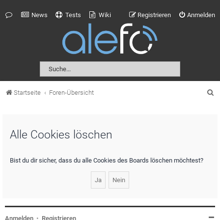
News
Tests
Wiki
Registrieren
Anmelden
S
Startseite
Foren-Übersicht
u
c
Alle Cookies löschen
h
e
Bist du dir sicher, dass du alle Cookies des Boards löschen möchtest?
Anmelden
•
Registrieren