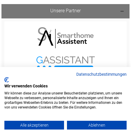
Unsere Partner
Datenschutzbestimmungen
Wir verwenden Cookies
Wir können diese zur Analyse unserer Besucherdaten platzieren, um unsere
Webseite zu verbessern, personalisierte Inhalte anzuzeigen und Ihnen ein
Startseite
Foren-Übersicht
großartiges Webseiten-Erlebnis zu bieten. Für weitere Informationen zu den
Werbung buchen
Kontakt
Impressum
von uns verwendeten Cookies öffnen Sie die Einstellungen.
Legende
Datenschutzerklärung
Alle akzeptieren
Ablehnen
Amazon ist eine Marke von Amazon.com, Inc.