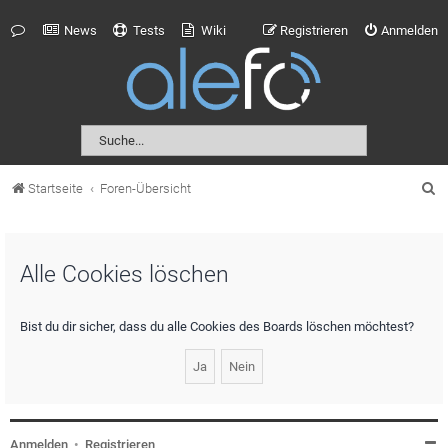
News
Tests
Wiki
Registrieren
Anmelden
S
Startseite
Foren-Übersicht
u
c
Alle Cookies löschen
h
e
Bist du dir sicher, dass du alle Cookies des Boards löschen möchtest?
Anmelden
•
Registrieren