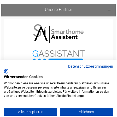
Unsere Partner
Datenschutzbestimmungen
Wir verwenden Cookies
Wir können diese zur Analyse unserer Besucherdaten platzieren, um unsere
Webseite zu verbessern, personalisierte Inhalte anzuzeigen und Ihnen ein
Startseite
Foren-Übersicht
großartiges Webseiten-Erlebnis zu bieten. Für weitere Informationen zu den
Werbung buchen
Kontakt
Impressum
von uns verwendeten Cookies öffnen Sie die Einstellungen.
Legende
Datenschutzerklärung
Alle akzeptieren
Ablehnen
Amazon ist eine Marke von Amazon.com, Inc.