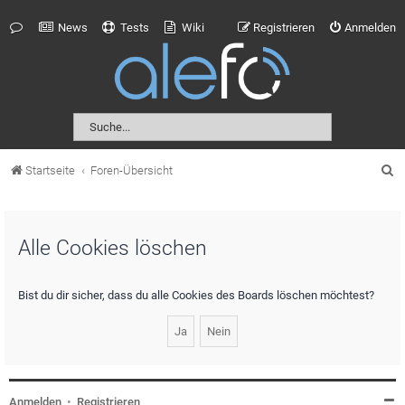
News
Tests
Wiki
Registrieren
Anmelden
S
Startseite
Foren-Übersicht
u
c
Alle Cookies löschen
h
e
Bist du dir sicher, dass du alle Cookies des Boards löschen möchtest?
Anmelden
•
Registrieren