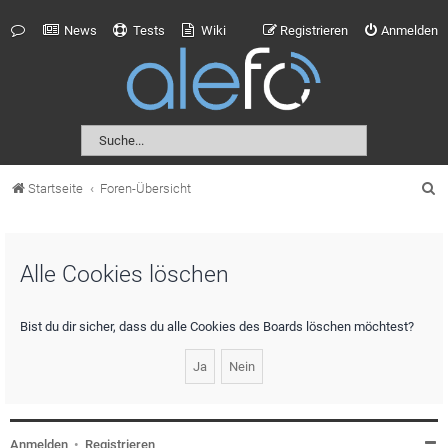
News
Tests
Wiki
Registrieren
Anmelden
S
Startseite
Foren-Übersicht
u
c
Alle Cookies löschen
h
e
Bist du dir sicher, dass du alle Cookies des Boards löschen möchtest?
Anmelden
•
Registrieren