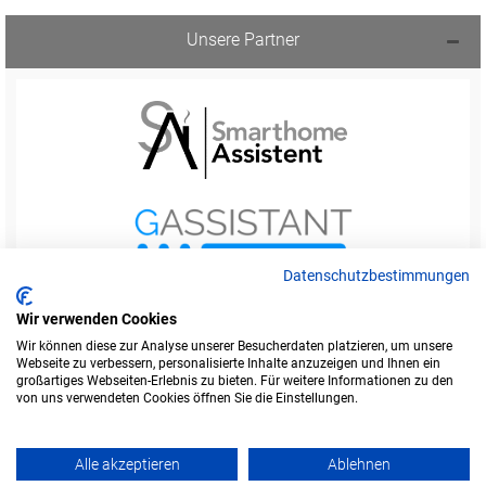
Unsere Partner
Datenschutzbestimmungen
Wir verwenden Cookies
Wir können diese zur Analyse unserer Besucherdaten platzieren, um unsere
Webseite zu verbessern, personalisierte Inhalte anzuzeigen und Ihnen ein
Startseite
Foren-Übersicht
großartiges Webseiten-Erlebnis zu bieten. Für weitere Informationen zu den
Werbung buchen
Kontakt
Impressum
von uns verwendeten Cookies öffnen Sie die Einstellungen.
Legende
Datenschutzerklärung
Alle akzeptieren
Ablehnen
Amazon ist eine Marke von Amazon.com, Inc.