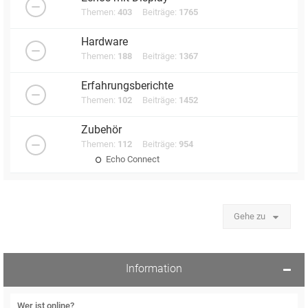
Themen:
403
Beiträge:
1765
Hardware
Themen:
188
Beiträge:
1367
Erfahrungsberichte
Themen:
102
Beiträge:
1452
Zubehör
Themen:
112
Beiträge:
954
Echo Connect
Gehe zu
Information
Wer ist online?