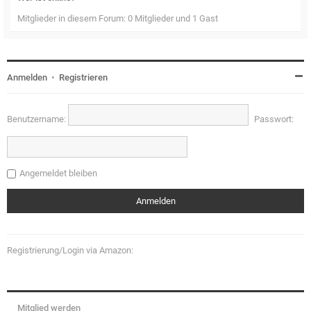
Mitglieder in diesem Forum: 0 Mitglieder und 1 Gast
Anmelden
•
Registrieren
Benutzername:
Passwort:
Angemeldet bleiben
Registrierung/Login via Amazon:
Mitglied werden