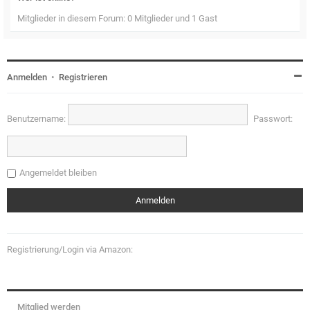
Mitglieder in diesem Forum: 0 Mitglieder und 1 Gast
Anmelden
•
Registrieren
Benutzername:
Passwort:
Angemeldet bleiben
Registrierung/Login via Amazon:
Mitglied werden