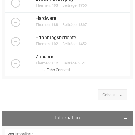
Themen:
403
Beiträge:
1765
Hardware
Themen:
188
Beiträge:
1367
Erfahrungsberichte
Themen:
102
Beiträge:
1452
Zubehör
Themen:
112
Beiträge:
954
Echo Connect
Gehe zu
Information
Wer ist online?