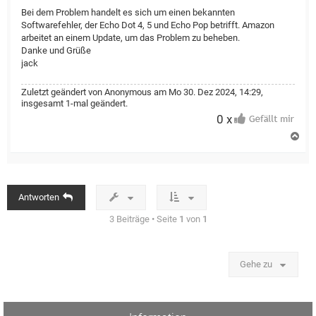
Bei dem Problem handelt es sich um einen bekannten
Softwarefehler, der Echo Dot 4, 5 und Echo Pop betrifft. Amazon
arbeitet an einem Update, um das Problem zu beheben.
Danke und Grüße
jack
Zuletzt geändert von
Anonymous
am Mo 30. Dez 2024, 14:29,
insgesamt 1-mal geändert.
0 x
N
a
c
h
o
b
Antworten
e
n
3 Beiträge • Seite
1
von
1
Gehe zu