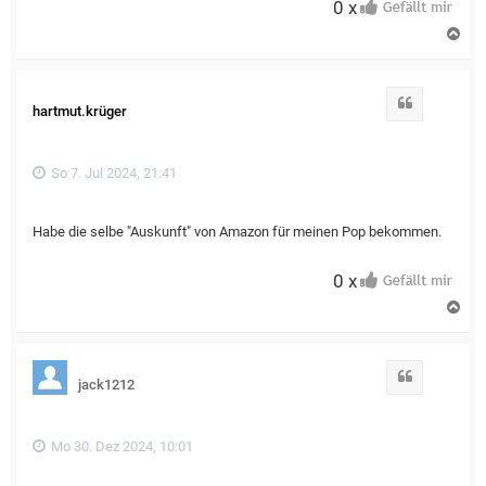
0 x
N
a
c
h
o
Zitat
hartmut.krüger
b
e
n
So 7. Jul 2024, 21:41
Habe die selbe "Auskunft" von Amazon für meinen Pop bekommen.
0 x
N
a
c
h
o
Zitat
jack1212
b
e
n
Mo 30. Dez 2024, 10:01