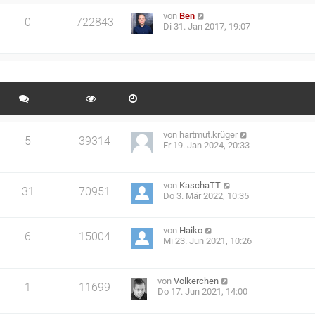
von
Ben
0
722843
Di 31. Jan 2017, 19:07
von
hartmut.krüger
5
39314
Fr 19. Jan 2024, 20:33
von
KaschaTT
31
70951
Do 3. Mär 2022, 10:35
von
Haiko
6
15004
Mi 23. Jun 2021, 10:26
von
Volkerchen
1
11699
Do 17. Jun 2021, 14:00