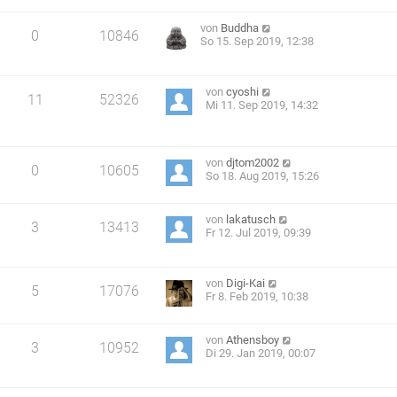
von
Buddha
0
10846
So 15. Sep 2019, 12:38
von
cyoshi
11
52326
Mi 11. Sep 2019, 14:32
von
djtom2002
0
10605
So 18. Aug 2019, 15:26
von
lakatusch
3
13413
Fr 12. Jul 2019, 09:39
von
Digi-Kai
5
17076
Fr 8. Feb 2019, 10:38
von
Athensboy
3
10952
Di 29. Jan 2019, 00:07