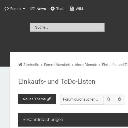
Forum
News
Tests
Wiki
Startseite
Foren-Übersicht
Alexa Dienste
Einkaufs- und T
Einkaufs- und ToDo-Listen
Suche
Neues Thema
Erw
Bekanntmachungen