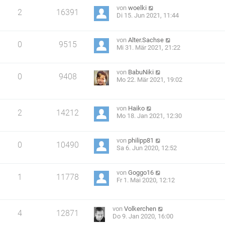
von
woelki
2
16391
Di 15. Jun 2021, 11:44
von
Alter.Sachse
0
9515
Mi 31. Mär 2021, 21:22
von
BabuNiki
0
9408
Mo 22. Mär 2021, 19:02
von
Haiko
2
14212
Mo 18. Jan 2021, 12:30
von
philipp81
0
10490
Sa 6. Jun 2020, 12:52
von
Goggo16
1
11778
Fr 1. Mai 2020, 12:12
von
Volkerchen
4
12871
Do 9. Jan 2020, 16:00