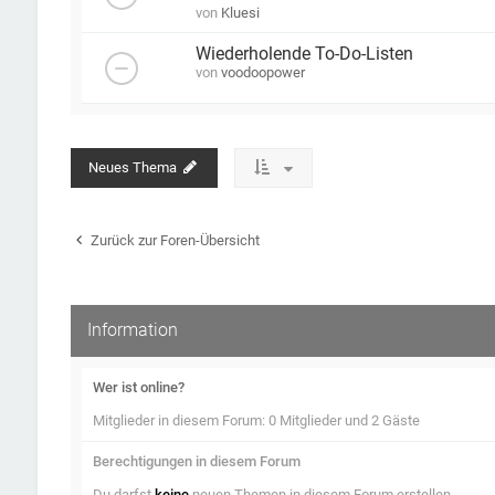
von
Kluesi
Wiederholende To-Do-Listen
von
voodoopower
Neues Thema
Zurück zur Foren-Übersicht
Information
Wer ist online?
Mitglieder in diesem Forum: 0 Mitglieder und 2 Gäste
Berechtigungen in diesem Forum
Du darfst
keine
neuen Themen in diesem Forum erstellen.