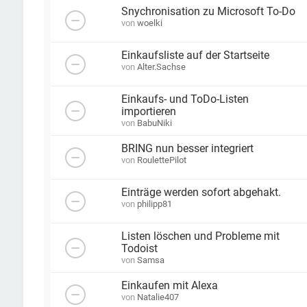
Snychronisation zu Microsoft To-Do
von
woelki
Einkaufsliste auf der Startseite
von
Alter.Sachse
Einkaufs- und ToDo-Listen
importieren
von
BabuNiki
BRING nun besser integriert
von
RoulettePilot
Einträge werden sofort abgehakt.
von
philipp81
Listen löschen und Probleme mit
Todoist
von
Samsa
Einkaufen mit Alexa
von
Natalie407