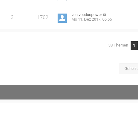
von
voodoopower
3
11702
Mo 11. Dez 2017, 06:55
38 Themen
1
Gehe z