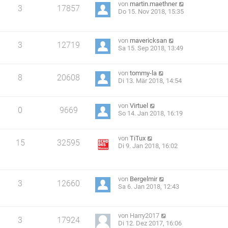
von
martin.maethner
3
17857
Do 15. Nov 2018, 15:35
von
mavericksan
3
12719
Sa 15. Sep 2018, 13:49
von
tommy-la
8
20608
Di 13. Mär 2018, 14:54
von
Virtuel
0
9669
So 14. Jan 2018, 16:19
von
TiTux
15
32595
Di 9. Jan 2018, 16:02
von
Bergelmir
3
12660
Sa 6. Jan 2018, 12:43
von
Harry2017
3
17924
Di 12. Dez 2017, 16:06