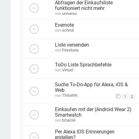
Abfragen der Einkaufsliste
funktioniert nicht mehr
von
universo
Evernote
von
schmil
Liste versenden
von
Firestone
ToDo Liste Sprachbefehle
von
Virtuel
Suche To-Do-App für Alexa, iOS &
Web
von
ThiloWN
1
2
Einkaufen mit der (Android Wear 2)
Smartwatch
von
bOamiii
Per Alexa IOS Erinnerungen
erstellen?