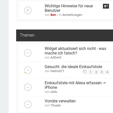
Wichtige Hinweise für neue
Benutzer
von
Ben
» in
Anmerkungen
Themen
Widget aktualisiert sich nicht - was
mache ich falsch?
von
ArtDent
Gesucht: die ideale Einkaufsliste
von
Helmut71
1
2
3
4
Einkaufsliste mit Alexa erfassen ->
iPhone
von
ululu
Vorräte verwalten
von
Thuata