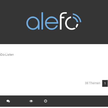
oDo-Listen
38 Themen
1
eiterte Suche