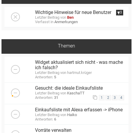
Wichtige Hinweise für neue Benutzer
Letzter Beitrag von
Ben
Verfasst in
Anmerkungen
Themen
Widget aktualisiert sich nicht - was mache
ich falsch?
Letzter Beitrag von
hartmut.krüger
Antworten:
5
Gesucht: die ideale Einkaufsliste
Letzter Beitrag von
KaschaTT
Antworten:
31
1
2
3
4
Einkaufsliste mit Alexa erfassen -> iPhone
Letzter Beitrag von
Haiko
Antworten:
6
Vorräte verwalten