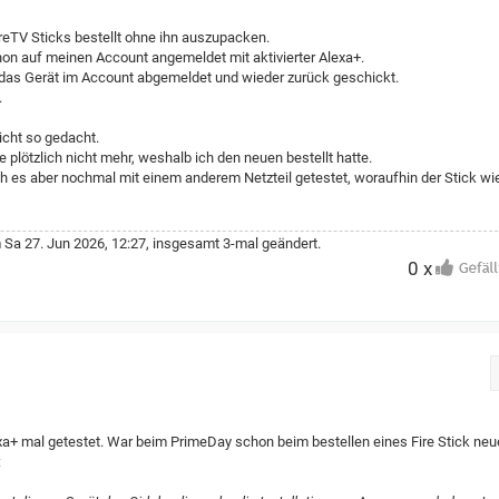
reTV Sticks bestellt ohne ihn auszupacken.
on auf meinen Account angemeldet mit aktivierter Alexa+.
 das Gerät im Account abgemeldet und wieder zurück geschickt.
.
icht so gedacht.
te plötzlich nicht mehr, weshalb ich den neuen bestellt hatte.
h es aber nochmal mit einem anderem Netzteil getestet, woraufhin der Stick wi
Sa 27. Jun 2026, 12:27, insgesamt 3-mal geändert.
0 x
lexa+ mal getestet. War beim PrimeDay schon beim bestellen eines Fire Stick ne
: