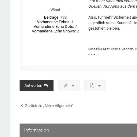
"
Für mehr Sicherheit verhind
n
Quellen. Nur Apps aus dem 
z
Winni
Also, für mehr Sicherheit u
Beiträge:
793
Vorhandene Echos:
1
eigentlich seine Kunden? H
Vorhandene Echo Dots:
7
gestohlen bleiben.
Vorhandene Echo Shows:
2
Echo Plus, Spot, Show5, Connect, 7x
u.v.a.m.
Antworten
Zurück zu „Alexa Allgemein“
Information