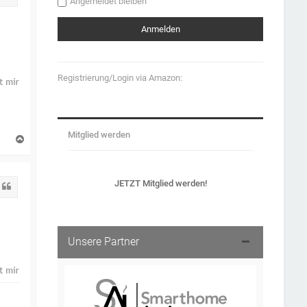
Angemeldet bleiben
Registrierung/Login via Amazon:
Mitglied werden
N
a
c
h
o
JETZT Mitglied werden!
Zitat
b
e
n
Unsere Partner