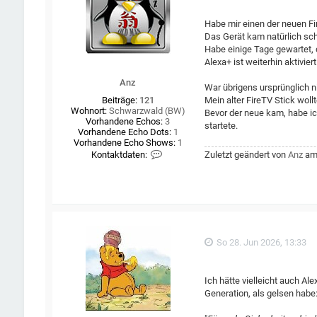
Habe mir einen der neuen Fi
Das Gerät kam natürlich sch
Habe einige Tage gewartet,
Alexa+ ist weiterhin aktiviert
Anz
War übrigens ursprünglich n
Mein alter FireTV Stick woll
Beiträge:
121
Wohnort:
Schwarzwald (BW)
Bevor der neue kam, habe ic
Vorhandene Echos:
3
startete.
Vorhandene Echo Dots:
1
Vorhandene Echo Shows:
1
K
Zuletzt geändert von
Anz
am 
Kontaktdaten:
o
n
t
a
k
t
d
a
So 28. Jun 2026, 13:33
t
e
n
v
Ich hätte vielleicht auch A
o
Generation, als gelsen habe
n
A