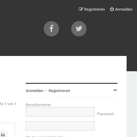
Registrieren
Anmelden
Anmelden
•
Registrieren
ite
1
von
1
Benutzername:
Passwort:
Zitat