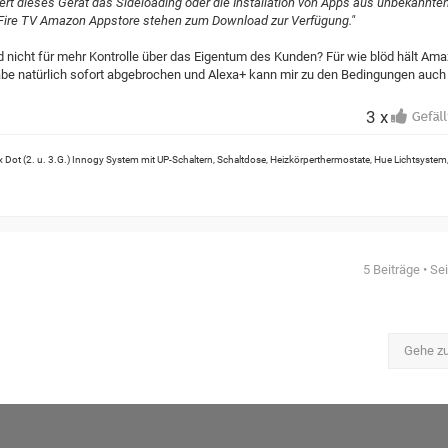
ert dieses Gerät das Sideloading oder die Installation von Apps aus unbekannte
Fire TV Amazon Appstore stehen zum Download zur Verfügung."
nd nicht für mehr Kontrolle über das Eigentum des Kunden? Für wie blöd hält Am
abe natürlich sofort abgebrochen und Alexa+ kann mir zu den Bedingungen auch
3 x
 Dot (2. u. 3.G.) Innogy System mit UP-Schaltern, Schaltdose, Heizkörperthermostate, Hue Lichtsystem
5 Beiträge • Se
Gehe z