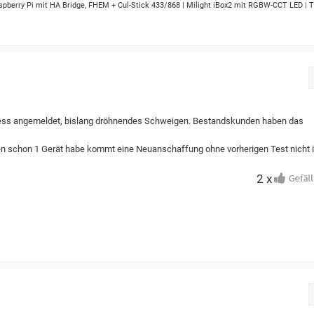
spberry Pi mit HA Bridge, FHEM + Cul-Stick 433/868 | Milight iBox2 mit RGBW-CCT LED | T
ccess angemeldet, bislang dröhnendes Schweigen. Bestandskunden haben das
en schon 1 Gerät habe kommt eine Neuanschaffung ohne vorherigen Test nicht 
2 x