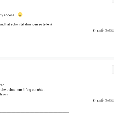
ly access...
 und hat schon Erfahrungen zu teilen?
0 x
ren.
urchwachsenem Erfolg berichtet.
 davon.
0 x
_______________________________________________________