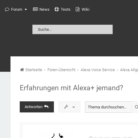
Forum
News
Tests
Wiki
Startseite
Foren-Übersicht
Alexa Voice Service
Alexa All
Erfahrungen mit Alexa+ jemand?
Antworten