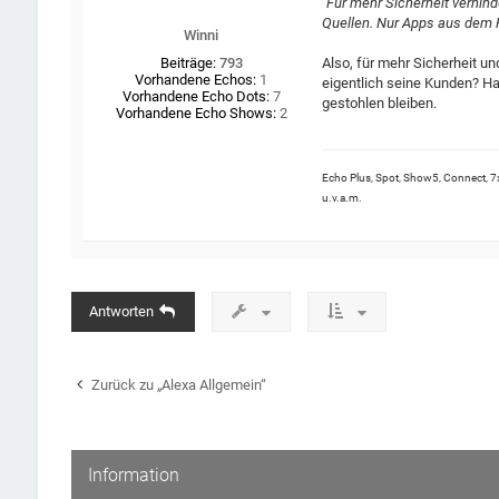
"
Für mehr Sicherheit verhind
n
Quellen. Nur Apps aus dem 
z
Winni
Also, für mehr Sicherheit u
Beiträge:
793
Vorhandene Echos:
1
eigentlich seine Kunden? H
Vorhandene Echo Dots:
7
gestohlen bleiben.
Vorhandene Echo Shows:
2
Echo Plus, Spot, Show5, Connect, 7x
u.v.a.m.
Antworten
Zurück zu „Alexa Allgemein“
Information