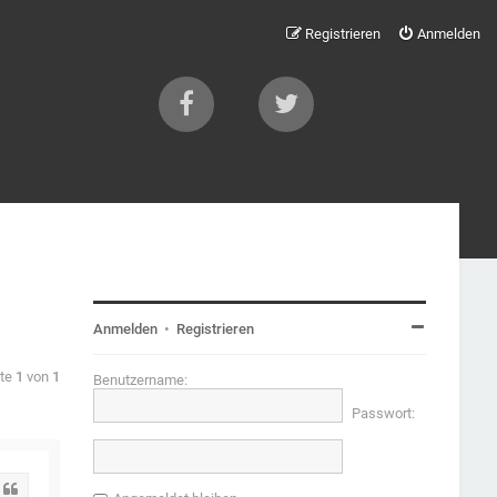
Registrieren
Anmelden
Anmelden
•
Registrieren
ite
1
von
1
Benutzername:
Passwort:
Zitat