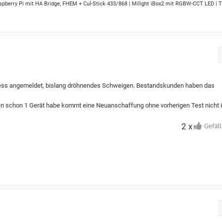
spberry Pi mit HA Bridge, FHEM + Cul-Stick 433/868 | Milight iBox2 mit RGBW-CCT LED | T
ccess angemeldet, bislang dröhnendes Schweigen. Bestandskunden haben das
en schon 1 Gerät habe kommt eine Neuanschaffung ohne vorherigen Test nicht 
2 x