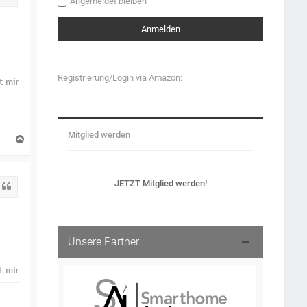
Angemeldet bleiben
Registrierung/Login via Amazon:
Mitglied werden
N
a
c
h
o
JETZT Mitglied werden!
Zitat
b
e
n
Unsere Partner