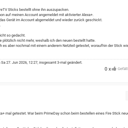
reTV Sticks bestellt ohne ihn auszupacken.
on auf meinen Account angemeldet mit aktivierter Alexa+.
 das Gerät im Account abgemeldet und wieder zurück geschickt.
.
icht so gedacht.
te plötzlich nicht mehr, weshalb ich den neuen bestellt hatte.
h es aber nochmal mit einem anderem Netzteil getestet, woraufhin der Stick wi
Sa 27. Jun 2026, 12:27, insgesamt 3-mal geändert.
0 x
lexa+ mal getestet. War beim PrimeDay schon beim bestellen eines Fire Stick ne
: