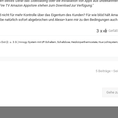
ert dieses Gerät das Sideloading oder die Installation von Apps aus unbekannte
Fire TV Amazon Appstore stehen zum Download zur Verfügung."
nd nicht für mehr Kontrolle über das Eigentum des Kunden? Für wie blöd hält Am
abe natürlich sofort abgebrochen und Alexa+ kann mir zu den Bedingungen auch
3 x
 Dot (2. u. 3.G.) Innogy System mit UP-Schaltern, Schaltdose, Heizkörperthermostate, Hue Lichtsystem
5 Beiträge • Se
Gehe z