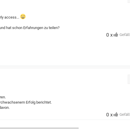
ly access...
 und hat schon Erfahrungen zu teilen?
0 x
ren.
urchwachsenem Erfolg berichtet.
 davon.
0 x
_______________________________________________________