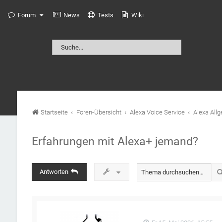
Forum
News
Tests
Wiki
Startseite
Foren-Übersicht
Alexa Voice Service
Alexa All
Erfahrungen mit Alexa+ jemand?
Antworten