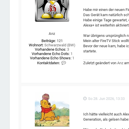
Habe mir einen der neuen Fi
Das Gerät kam natürlich sch
Habe einige Tage gewartet,
Alexa+ ist weiterhin aktiviert
Anz
War übrigens ursprünglich n
Mein alter FireTV Stick woll
Beiträge:
121
Wohnort:
Schwarzwald (BW)
Bevor der neue kam, habe ic
Vorhandene Echos:
3
startete.
Vorhandene Echo Dots:
1
Vorhandene Echo Shows:
1
K
Zuletzt geändert von
Anz
am 
Kontaktdaten:
o
n
t
a
k
t
d
a
So 28. Jun 2026, 13:33
t
e
n
v
Ich hätte vielleicht auch A
o
Generation, als gelsen habe
n
A