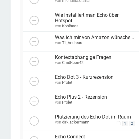
von
michaela.ottmar
Wie installiert man Echo über
Hotspot
von
Kohlhaas
Was ich mir von Amazon wünsche...
von
TI_Andreas
Kontextabhängige Fragen
von
CmdKeen42
Echo Dot 3 - Kurzrezension
von
Prolet
Echo Plus 2 - Rezension
von
Prolet
Platzierung des Echo Dot im Raum
von
dirk.ackermann
1
2
Echo Connect