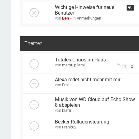
Wichtige Hinweise für neue
Benutzer
von
Ben
» in
Anmerkungen
Themen
Totales Chaos im Haus
von
marsu.pilami
1
2
Alexa redet nicht mehr mit mir
von
EmHa
Musik von WD Cloud auf Echo Show
8 abspielen
von
klafri
Becker Rolladensteurung
von
Frank62