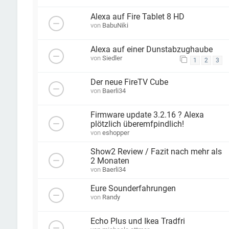
Alexa auf Fire Tablet 8 HD
von
BabuNiki
Alexa auf einer Dunstabzughaube
von
Siedler
1
2
3
Der neue FireTV Cube
von
Baerli34
Firmware update 3.2.16 ? Alexa
plötzlich überemfpindlich!
von
eshopper
Show2 Review / Fazit nach mehr als
2 Monaten
von
Baerli34
Eure Sounderfahrungen
von
Randy
Echo Plus und Ikea Tradfri