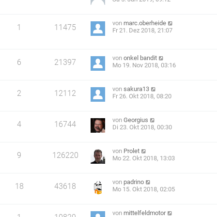
von
marc.oberheide
1
11475
Fr 21. Dez 2018, 21:07
von
onkel bandit
6
21397
Mo 19. Nov 2018, 03:16
von
sakura13
2
12112
Fr 26. Okt 2018, 08:20
von
Georgius
4
16744
Di 23. Okt 2018, 00:30
von
Prolet
9
126220
Mo 22. Okt 2018, 13:03
von
padrino
18
43618
Mo 15. Okt 2018, 02:05
von
mittelfeldmotor