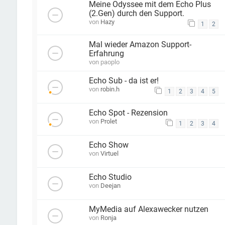
Meine Odyssee mit dem Echo Plus
(2.Gen) durch den Support.
von
Hazy
1
2
Mal wieder Amazon Support-
Erfahrung
von
paoplo
Echo Sub - da ist er!
von
robin.h
1
2
3
4
5
Echo Spot - Rezension
von
Prolet
1
2
3
4
Echo Show
von
Virtuel
Echo Studio
von
Deejan
MyMedia auf Alexawecker nutzen
von
Ronja