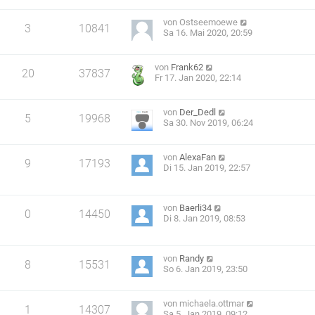
von
Ostseemoewe
3
10841
Sa 16. Mai 2020, 20:59
von
Frank62
20
37837
Fr 17. Jan 2020, 22:14
von
Der_Dedl
5
19968
Sa 30. Nov 2019, 06:24
von
AlexaFan
9
17193
Di 15. Jan 2019, 22:57
von
Baerli34
0
14450
Di 8. Jan 2019, 08:53
von
Randy
8
15531
So 6. Jan 2019, 23:50
von
michaela.ottmar
1
14307
Sa 5. Jan 2019, 09:12