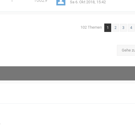
1
10829
Sa 6. Okt 2018, 15:42
102 Themen
1
2
3
4
Gehe z
.