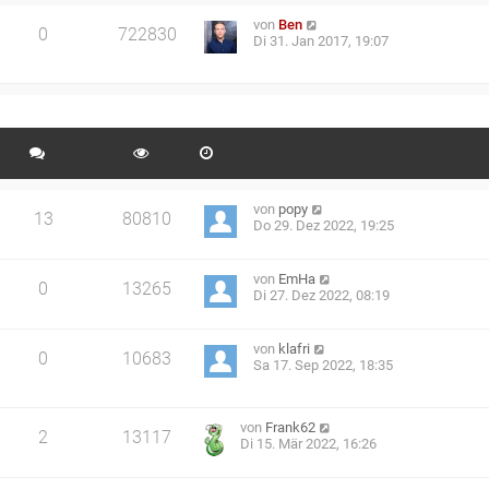
von
Ben
0
722830
Di 31. Jan 2017, 19:07
von
popy
13
80810
Do 29. Dez 2022, 19:25
von
EmHa
0
13265
Di 27. Dez 2022, 08:19
von
klafri
0
10683
Sa 17. Sep 2022, 18:35
von
Frank62
2
13117
Di 15. Mär 2022, 16:26