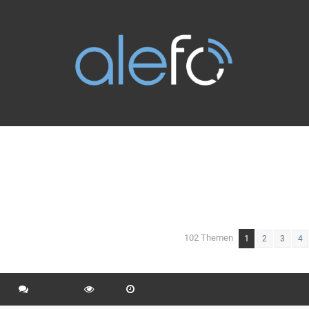
102 Themen
1
eiterte Suche
2
3
4