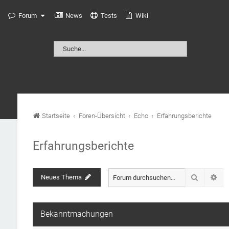
Forum
News
Tests
Wiki
Startseite
Foren-Übersicht
Echo
Erfahrungsberichte
Erfahrungsberichte
Suche
Neues Thema
Erw
Bekanntmachungen