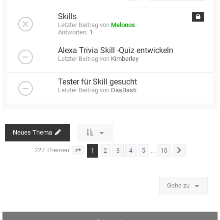
Skills
Letzter Beitrag von
Melonos
Antworten:
1
Alexa Trivia Skill -Quiz entwickeln
Letzter Beitrag von
Kimberley
Tester für Skill gesucht
Letzter Beitrag von
DasBasti
Neues Thema
227 Themen
1
…
2
3
4
5
10
Seite
1
von
10
Nächste
Gehe zu