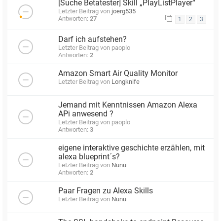
[Suche Betatester] Skill „PlayListPlayer“
Letzter Beitrag von
joerg535
Antworten:
27
1
2
3
Darf ich aufstehen?
Letzter Beitrag von
paoplo
Antworten:
2
Amazon Smart Air Quality Monitor
Letzter Beitrag von
Longknife
Jemand mit Kenntnissen Amazon Alexa
APi anwesend ?
Letzter Beitrag von
paoplo
Antworten:
3
eigene interaktive geschichte erzählen, mit
alexa blueprint´s?
Letzter Beitrag von
Nunu
Antworten:
2
Paar Fragen zu Alexa Skills
Letzter Beitrag von
Nunu