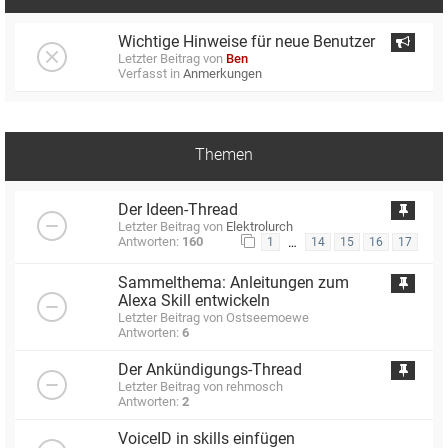
Wichtige Hinweise für neue Benutzer
Letzter Beitrag von
Ben
Verfasst in
Anmerkungen
Themen
Der Ideen-Thread
Letzter Beitrag von
Elektrolurch
Antworten:
160
…
1
14
15
16
17
Sammelthema: Anleitungen zum
Alexa Skill entwickeln
Letzter Beitrag von
Ostseemoewe
Antworten:
6
Der Ankündigungs-Thread
Letzter Beitrag von
rehmosch
Antworten:
2
VoiceID in skills einfügen