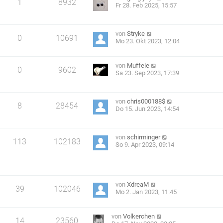
1
8932
Fr 28. Feb 2025, 15:57
von
Stryke
0
10691
Mo 23. Okt 2023, 12:04
von
Muffele
0
9602
Sa 23. Sep 2023, 17:39
von
chris000188$
8
28454
Do 15. Jun 2023, 14:54
von
schirminger
113
102183
So 9. Apr 2023, 09:14
von
XdreaM
39
102046
Mo 2. Jan 2023, 11:45
von
Volkerchen
14
23560