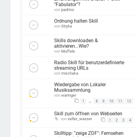
"Fabulator"?
von
padrino
Ordnung halten Skill
von
Stryke
Skills downloaden &
aktivieren...Wie?
von
Muffele
Radio Skill für benutzerdefinierte
streaming URLs
von
mischaka
Wiedergabe von Lokaler
Musiksammlung
von
waringer
…
1
8
9
10
11
12
Skill zum öffnen von Webseiten
von
selter_wasser
1
2
3
4
Skilltipp: "zeige ZDF": Fernsehen