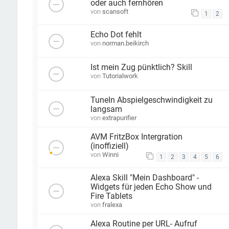
oder auch fernhören
von
scansoft
1
2
Echo Dot fehlt
von
norman.beikirch
Ist mein Zug pünktlich? Skill
von
Tutorialwork
TuneIn Abspielgeschwindigkeit zu
langsam
von
extrapurifier
AVM FritzBox Intergration
(inoffiziell)
von
Winni
1
2
3
4
5
6
Alexa Skill "Mein Dashboard" -
Widgets für jeden Echo Show und
Fire Tablets
von
fralexa
Alexa Routine per URL- Aufruf