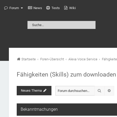
Forum
News
Tests
Wiki
Startseite
Foren-Übersicht
Alexa Voice Service
Fähigkeit
Fähigkeiten (Skills) zum downloaden
Suche
Neues Thema
Erw
Bekanntmachungen