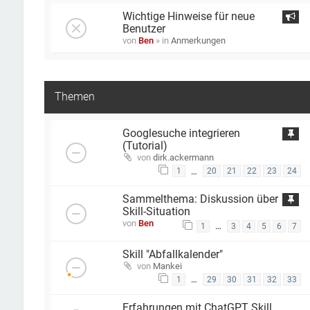
Wichtige Hinweise für neue
Benutzer
von
Ben
» in
Anmerkungen
Themen
Googlesuche integrieren
(Tutorial)
von
dirk.ackermann
…
1
20
21
22
23
24
Sammelthema: Diskussion über
Skill-Situation
von
Ben
…
1
3
4
5
6
7
Skill "Abfallkalender"
von
Mankei
…
1
29
30
31
32
33
Erfahrungen mit ChatGPT Skill