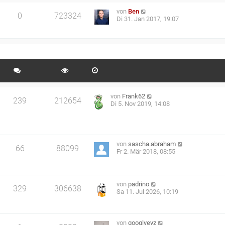
von
Ben
0
723324
Di 31. Jan 2017, 19:07
von
Frank62
239
212654
Di 5. Nov 2019, 14:08
von
sascha.abraham
66
88099
Fr 2. Mär 2018, 08:55
von
padrino
329
306638
Sa 11. Jul 2026, 10:19
von
googlyeyz