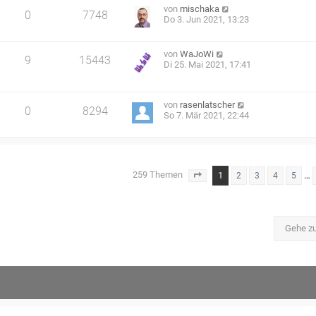
von
mischaka
0
7748
Do 3. Jun 2021, 13:23
von
WaJoWi
9
15443
Di 25. Mai 2021, 17:41
von
rasenlatscher
0
8294
So 7. Mär 2021, 22:44
259 Themen
1
…
2
3
4
5
Seite
1
von
11
Gehe z