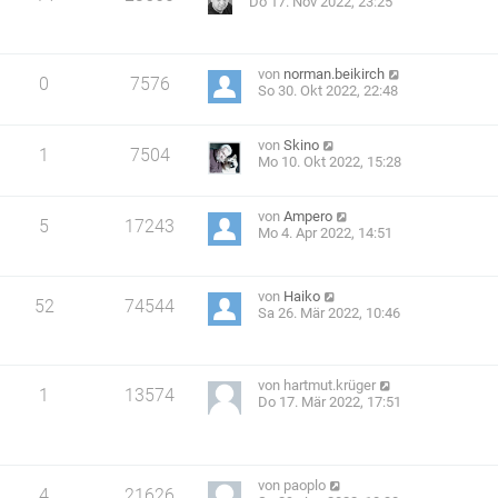
Do 17. Nov 2022, 23:25
von
norman.beikirch
0
7576
So 30. Okt 2022, 22:48
von
Skino
1
7504
Mo 10. Okt 2022, 15:28
von
Ampero
5
17243
Mo 4. Apr 2022, 14:51
von
Haiko
52
74544
Sa 26. Mär 2022, 10:46
von
hartmut.krüger
1
13574
Do 17. Mär 2022, 17:51
von
paoplo
4
21626