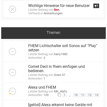
Wichtige Hinweise für neue Benutzer
Letzter Beitrag von
Ben
Verfasst in
Anmerkungen
Themen
FHEM Lichtschalter soll Sonos auf "Play"
setzen
Letzter Beitrag von
harry1980
Antworten:
2
Comet Dect in fhem einfügen und
bedienen.
Letzter Beitrag von
Grani 57
Antworten:
1
Alexa und FHEM
Letzter Beitrag von
MK_Alefo
Antworten:
120
…
1
10
11
12
13
[gelöst] Alexa erkennt keine Geräte mit