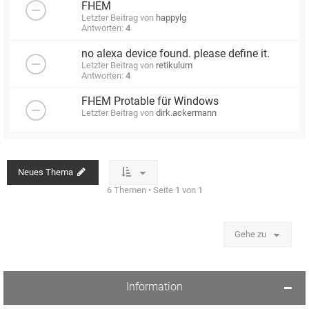
FHEM
Letzter Beitrag von
happylg
Antworten:
4
no alexa device found. please define it.
Letzter Beitrag von
retikulum
Antworten:
4
FHEM Protable für Windows
Letzter Beitrag von
dirk.ackermann
Neues Thema
6 Themen • Seite
1
von
1
Gehe zu
Information