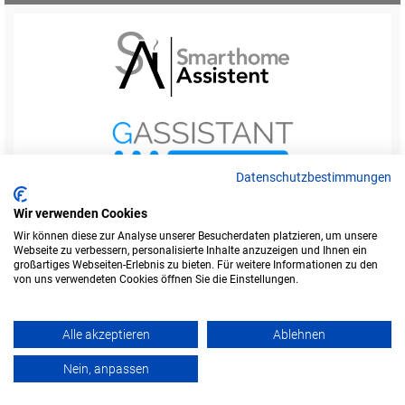
Datenschutzbestimmungen
Wir verwenden Cookies
Wir können diese zur Analyse unserer Besucherdaten platzieren, um unsere
Webseite zu verbessern, personalisierte Inhalte anzuzeigen und Ihnen ein
Startseite
Foren-Übersicht
großartiges Webseiten-Erlebnis zu bieten. Für weitere Informationen zu den
Werbung buchen
Kontakt
Impressum
von uns verwendeten Cookies öffnen Sie die Einstellungen.
Legende
Datenschutzerklärung
Alle akzeptieren
Ablehnen
Amazon ist eine Marke von Amazon.com, Inc.
Weitere Marken und Markennamen sind Eigentum ihrer jeweiligen Inhaber.
Nein, anpassen
Powered by
phpBB
© Copyright alefo.de - 2016-2025. Alle Rechte vorbehalten.