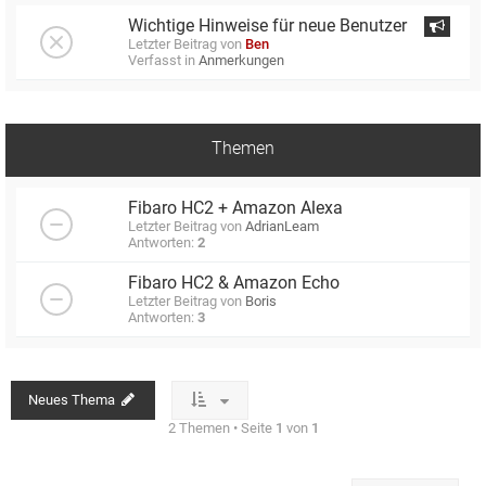
Wichtige Hinweise für neue Benutzer
Letzter Beitrag von
Ben
Verfasst in
Anmerkungen
Themen
Fibaro HC2 + Amazon Alexa
Letzter Beitrag von
AdrianLeam
Antworten:
2
Fibaro HC2 & Amazon Echo
Letzter Beitrag von
Boris
Antworten:
3
Neues Thema
2 Themen • Seite
1
von
1