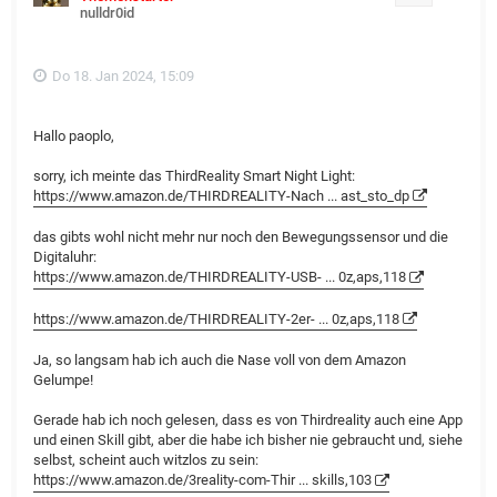
nulldr0id
e
n
Do 18. Jan 2024, 15:09
Hallo paoplo,
sorry, ich meinte das ThirdReality Smart Night Light:
https://www.amazon.de/THIRDREALITY-Nach ... ast_sto_dp
das gibts wohl nicht mehr nur noch den Bewegungssensor und die
Digitaluhr:
https://www.amazon.de/THIRDREALITY-USB- ... 0z,aps,118
https://www.amazon.de/THIRDREALITY-2er- ... 0z,aps,118
Ja, so langsam hab ich auch die Nase voll von dem Amazon
Gelumpe!
Gerade hab ich noch gelesen, dass es von Thirdreality auch eine App
und einen Skill gibt, aber die habe ich bisher nie gebraucht und, siehe
selbst, scheint auch witzlos zu sein:
https://www.amazon.de/3reality-com-Thir ... skills,103