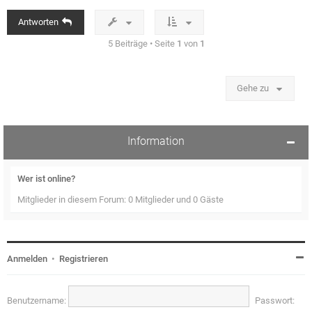
o
b
Antworten
e
n
5 Beiträge • Seite
1
von
1
Gehe zu
Information
Wer ist online?
Mitglieder in diesem Forum: 0 Mitglieder und 0 Gäste
Anmelden
•
Registrieren
Benutzername:
Passwort: