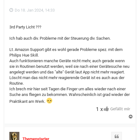
n
Do 18. Jan 2024, 14:33
3rd Party Licht ???
Ich hab auch div. Probleme mit der Steuerung div. Sachen.
Lt. Amazon Support gibt es wohl gerade Probleme spez. mit dem
Philips Hue Skill.
Auch funktionieren manche Geräte nicht mehr, auch gerade wenn
sie in Routinen benutzt werden, weil sie nach einer Gerätesuche neu
angelegt werden und das "alte" Gerät laut App nicht mehr reagiert.
Löscht man das nicht mehr reagierende Gerät ist es auch aus der
Routine.
Ich brech mir hier seit Tagen die Finger um alles wieder nach einer
Suche ans fliegen zu bekommen. Wahrscheinlich ist grad wieder der
Praktikant am Werk.
1 x
N
a
c
h
o
Zitat
Themenstarter
b