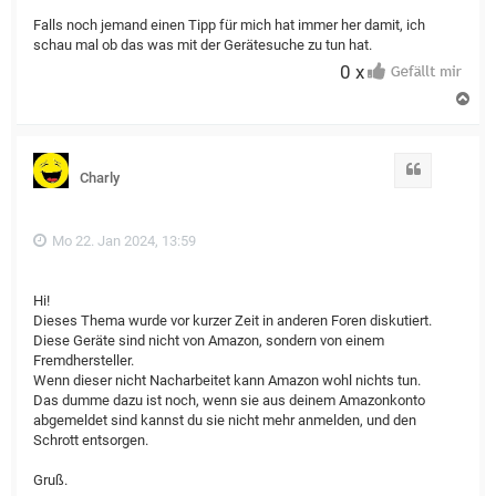
Falls noch jemand einen Tipp für mich hat immer her damit, ich
schau mal ob das was mit der Gerätesuche zu tun hat.
0 x
N
a
c
h
o
Zitat
Charly
b
e
n
Mo 22. Jan 2024, 13:59
Hi!
Dieses Thema wurde vor kurzer Zeit in anderen Foren diskutiert.
Diese Geräte sind nicht von Amazon, sondern von einem
Fremdhersteller.
Wenn dieser nicht Nacharbeitet kann Amazon wohl nichts tun.
Das dumme dazu ist noch, wenn sie aus deinem Amazonkonto
abgemeldet sind kannst du sie nicht mehr anmelden, und den
Schrott entsorgen.
Gruß.