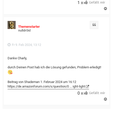
1 x
N
a
c
h
o
Zitat
Themenstarter
b
nulldr0id
e
n
Fr 9. Feb 2024, 13:12
Danke Charly,
durch Deinen Post hab ich die Lösung gefunden, Problem erledigt!
Beitrag von Shademan 1. Februar 2024 um 16:12
https://de.amazonforum.com/s/question/0 ... ight-light
0 x
N
a
c
h