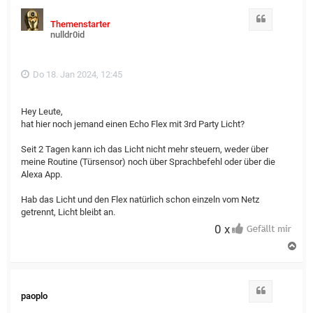
Zitat
Themenstarter
nulldr0id
Do 18. Jan 2024, 12:45
Hey Leute,
hat hier noch jemand einen Echo Flex mit 3rd Party Licht?
Seit 2 Tagen kann ich das Licht nicht mehr steuern, weder über
meine Routine (Türsensor) noch über Sprachbefehl oder über die
Alexa App.
Hab das Licht und den Flex natürlich schon einzeln vom Netz
getrennt, Licht bleibt an.
0 x
N
a
c
h
o
Zitat
paoplo
b
e