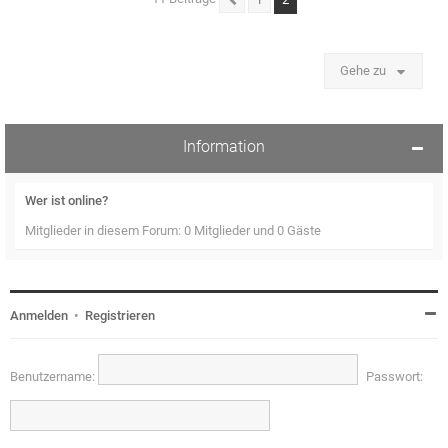
1
Vorherige
Gehe zu
Information
Wer ist online?
Mitglieder in diesem Forum: 0 Mitglieder und 0 Gäste
Anmelden
•
Registrieren
Benutzername:
Passwort: