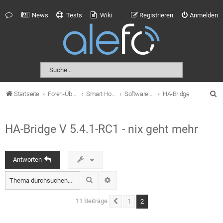
News
Tests
Wiki
Registrieren
Anmelden
S
Startseite
Foren-Übersicht
Smart Home
Softwarebasierte Smarthome-Lösungen
HA-Bridge
u
c
HA-Bridge V 5.4.1-RC1 - nix geht mehr
h
e
Antworten
Suche
Erweiterte Suche
11 Beiträge
2
1
Vorherige