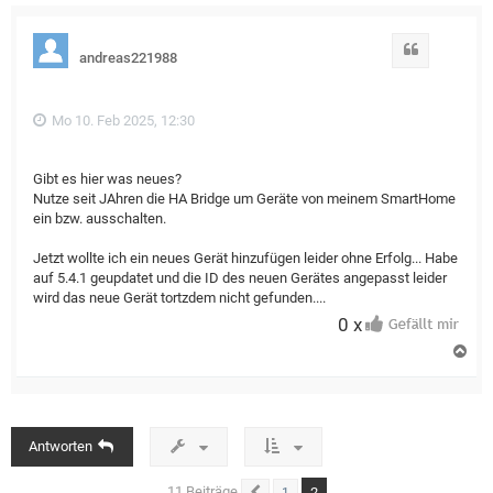
Zitat
andreas221988
Mo 10. Feb 2025, 12:30
Gibt es hier was neues?
Nutze seit JAhren die HA Bridge um Geräte von meinem SmartHome
ein bzw. ausschalten.
Jetzt wollte ich ein neues Gerät hinzufügen leider ohne Erfolg... Habe
auf 5.4.1 geupdatet und die ID des neuen Gerätes angepasst leider
wird das neue Gerät tortzdem nicht gefunden....
0 x
N
a
c
h
o
b
Antworten
e
n
11 Beiträge
2