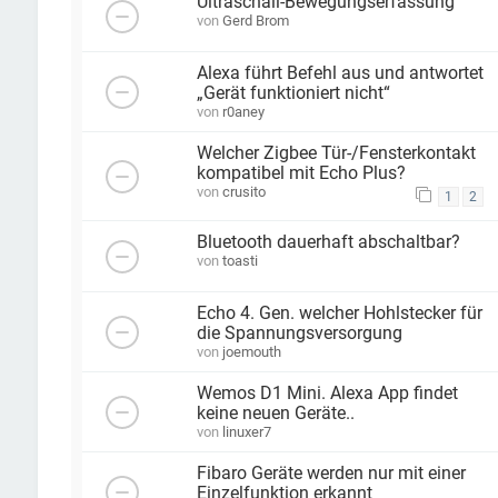
Ultraschall-Bewegungserfassung
von
Gerd Brom
Alexa führt Befehl aus und antwortet
„Gerät funktioniert nicht“
von
r0aney
Welcher Zigbee Tür-/Fensterkontakt
kompatibel mit Echo Plus?
von
crusito
1
2
Bluetooth dauerhaft abschaltbar?
von
toasti
Echo 4. Gen. welcher Hohlstecker für
die Spannungsversorgung
von
joemouth
Wemos D1 Mini. Alexa App findet
keine neuen Geräte..
von
linuxer7
Fibaro Geräte werden nur mit einer
Einzelfunktion erkannt