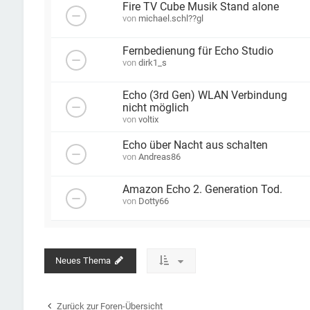
Fire TV Cube Musik Stand alone
von
michael.schl??gl
Fernbedienung für Echo Studio
von
dirk1_s
Echo (3rd Gen) WLAN Verbindung
nicht möglich
von
voltix
Echo über Nacht aus schalten
von
Andreas86
Amazon Echo 2. Generation Tod.
von
Dotty66
Neues Thema
Zurück zur Foren-Übersicht