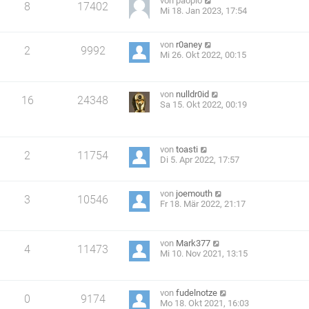
von
paoplo
8
17402
Mi 18. Jan 2023, 17:54
von
r0aney
2
9992
Mi 26. Okt 2022, 00:15
von
nulldr0id
16
24348
Sa 15. Okt 2022, 00:19
von
toasti
2
11754
Di 5. Apr 2022, 17:57
von
joemouth
3
10546
Fr 18. Mär 2022, 21:17
von
Mark377
4
11473
Mi 10. Nov 2021, 13:15
von
fudelnotze
0
9174
Mo 18. Okt 2021, 16:03