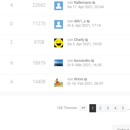
von
Rallemann
4
22662
Sa 17. Apr 2021, 02:04
von
dirk1_s
0
11275
Di 6. Apr 2021, 17:14
von
Charly
2
9708
Sa 3. Apr 2021, 19:05
von
lessandro
9
18979
Di 9. Mär 2021, 16:30
von
Winni
4
14408
Di 16. Feb 2021, 06:57
188 Themen
1
…
2
3
4
5
Seite
1
von
8
Gehe z