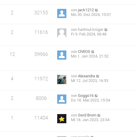
von
jack1212
2
32155
Mo 30. Dez 2024, 10:01
von
hartmut.krüger
2
11616
Fr 9. Feb 2024, 08:48
von
ChROS
12
39966
Mo 1. Jan 2024, 21:52
von
Alexandra
4
11972
Mi 12. Jul 2023, 16:53
von
Goggo16
2
8006
Do 18. Mai 2023, 15:54
von
Gerd Brom
1
11404
Mi 18. Jan 2023, 23:34