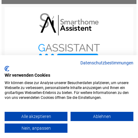
Datenschutzbestimmungen
Wir verwenden Cookies
Wir können diese zur Analyse unserer Besucherdaten platzieren, um unsere
Webseite zu verbessern, personalisierte Inhalte anzuzeigen und Ihnen ein
Startseite
Foren-Übersicht
großartiges Webseiten-Erlebnis zu bieten. Für weitere Informationen zu den
Werbung buchen
Kontakt
Impressum
von uns verwendeten Cookies öffnen Sie die Einstellungen.
Legende
Datenschutzerklärung
Alle akzeptieren
Ablehnen
Amazon ist eine Marke von Amazon.com, Inc.
Weitere Marken und Markennamen sind Eigentum ihrer jeweiligen Inhaber.
Nein, anpassen
Powered by
phpBB
© Copyright alefo.de - 2016-2025. Alle Rechte vorbehalten.