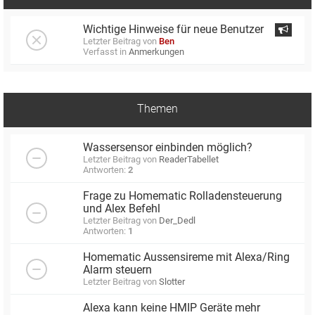
Wichtige Hinweise für neue Benutzer
Letzter Beitrag von
Ben
Verfasst in
Anmerkungen
Themen
Wassersensor einbinden möglich?
Letzter Beitrag von
ReaderTabellet
Antworten:
2
Frage zu Homematic Rolladensteuerung
und Alex Befehl
Letzter Beitrag von
Der_Dedl
Antworten:
1
Homematic Aussensireme mit Alexa/Ring
Alarm steuern
Letzter Beitrag von
Slotter
Alexa kann keine HMIP Geräte mehr