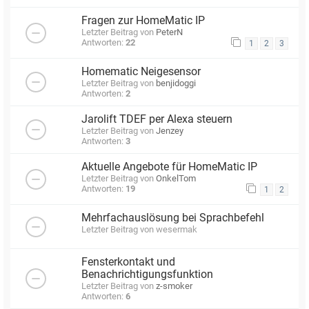
Fragen zur HomeMatic IP
Letzter Beitrag von
PeterN
Antworten:
22
1
2
3
Homematic Neigesensor
Letzter Beitrag von
benjidoggi
Antworten:
2
Jarolift TDEF per Alexa steuern
Letzter Beitrag von
Jenzey
Antworten:
3
Aktuelle Angebote für HomeMatic IP
Letzter Beitrag von
OnkelTom
Antworten:
19
1
2
Mehrfachauslösung bei Sprachbefehl
Letzter Beitrag von
wesermak
Fensterkontakt und
Benachrichtigungsfunktion
Letzter Beitrag von
z-smoker
Antworten:
6