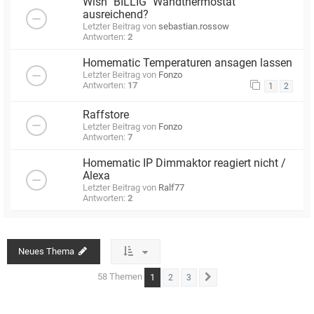
Wish "BILLIG" Wandthermostat
ausreichend?
Letzter Beitrag von
sebastian.rossow
Antworten:
2
Homematic Temperaturen ansagen lassen
Letzter Beitrag von
Fonzo
Antworten:
17
1
2
Raffstore
Letzter Beitrag von
Fonzo
Antworten:
7
Homematic IP Dimmaktor reagiert nicht /
Alexa
Letzter Beitrag von
Ralf77
Antworten:
2
Neues Thema
58 Themen
1
2
3
Nächste