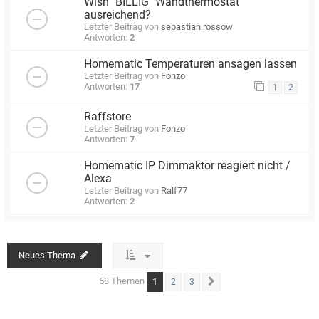
Wish "BILLIG" Wandthermostat
ausreichend?
Letzter Beitrag von
sebastian.rossow
Antworten:
2
Homematic Temperaturen ansagen lassen
Letzter Beitrag von
Fonzo
Antworten:
17
1
2
Raffstore
Letzter Beitrag von
Fonzo
Antworten:
7
Homematic IP Dimmaktor reagiert nicht /
Alexa
Letzter Beitrag von
Ralf77
Antworten:
2
Neues Thema
58 Themen
1
2
3
Nächste