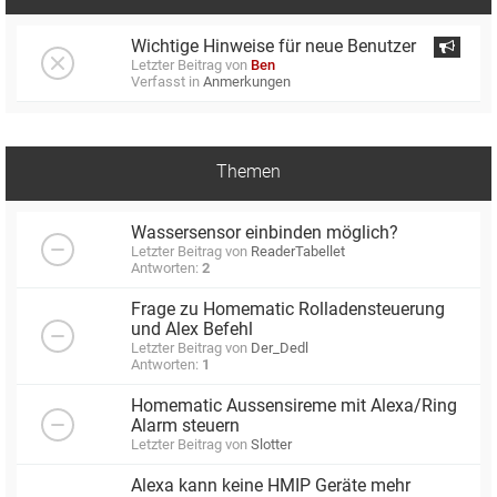
Wichtige Hinweise für neue Benutzer
Letzter Beitrag von
Ben
Verfasst in
Anmerkungen
Themen
Wassersensor einbinden möglich?
Letzter Beitrag von
ReaderTabellet
Antworten:
2
Frage zu Homematic Rolladensteuerung
und Alex Befehl
Letzter Beitrag von
Der_Dedl
Antworten:
1
Homematic Aussensireme mit Alexa/Ring
Alarm steuern
Letzter Beitrag von
Slotter
Alexa kann keine HMIP Geräte mehr