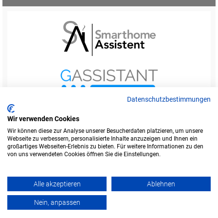
Datenschutzbestimmungen
Wir verwenden Cookies
Wir können diese zur Analyse unserer Besucherdaten platzieren, um unsere
Webseite zu verbessern, personalisierte Inhalte anzuzeigen und Ihnen ein
Startseite
Foren-Übersicht
großartiges Webseiten-Erlebnis zu bieten. Für weitere Informationen zu den
Werbung buchen
Kontakt
Impressum
von uns verwendeten Cookies öffnen Sie die Einstellungen.
Legende
Datenschutzerklärung
Alle akzeptieren
Ablehnen
Amazon ist eine Marke von Amazon.com, Inc.
Weitere Marken und Markennamen sind Eigentum ihrer jeweiligen Inhaber.
Nein, anpassen
Powered by
phpBB
© Copyright alefo.de - 2016-2025. Alle Rechte vorbehalten.