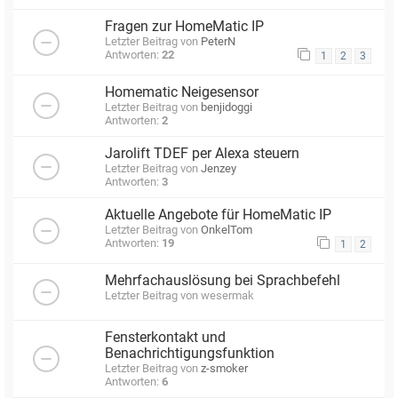
Fragen zur HomeMatic IP
Letzter Beitrag von
PeterN
Antworten:
22
1
2
3
Homematic Neigesensor
Letzter Beitrag von
benjidoggi
Antworten:
2
Jarolift TDEF per Alexa steuern
Letzter Beitrag von
Jenzey
Antworten:
3
Aktuelle Angebote für HomeMatic IP
Letzter Beitrag von
OnkelTom
Antworten:
19
1
2
Mehrfachauslösung bei Sprachbefehl
Letzter Beitrag von
wesermak
Fensterkontakt und
Benachrichtigungsfunktion
Letzter Beitrag von
z-smoker
Antworten:
6