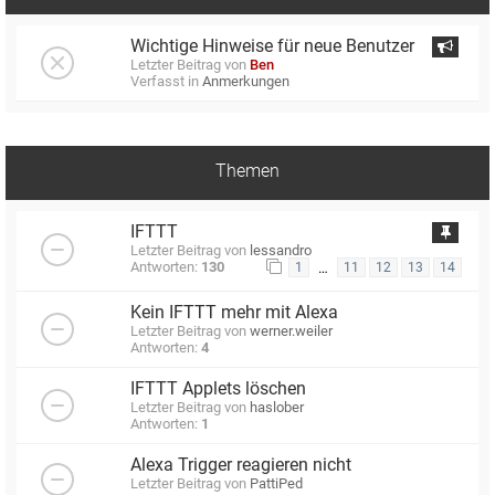
Wichtige Hinweise für neue Benutzer
Letzter Beitrag von
Ben
Verfasst in
Anmerkungen
Themen
IFTTT
Letzter Beitrag von
lessandro
Antworten:
130
…
1
11
12
13
14
Kein IFTTT mehr mit Alexa
Letzter Beitrag von
werner.weiler
Antworten:
4
IFTTT Applets löschen
Letzter Beitrag von
haslober
Antworten:
1
Alexa Trigger reagieren nicht
Letzter Beitrag von
PattiPed