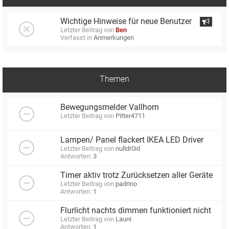
Wichtige Hinweise für neue Benutzer
Letzter Beitrag von
Ben
Verfasst in
Anmerkungen
Themen
Bewegungsmelder Vallhorn
Letzter Beitrag von
Pitter4711
Lampen/ Panel flackert IKEA LED Driver
Letzter Beitrag von
nulldr0id
Antworten:
3
Timer aktiv trotz Zurücksetzen aller Geräte
Letzter Beitrag von
padrino
Antworten:
1
Flurlicht nachts dimmen funktioniert nicht
Letzter Beitrag von
Launi
Antworten:
1