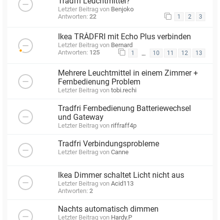
Tradfri Leuchtmittel?
Letzter Beitrag von
Benjoko
Antworten:
22
1
2
3
Ikea TRÅDFRI mit Echo Plus verbinden
Letzter Beitrag von
Bernard
Antworten:
125
…
1
10
11
12
13
Mehrere Leuchtmittel in einem Zimmer +
Fernbedienung Problem
Letzter Beitrag von
tobi.rechi
Tradfri Fernbedienung Batteriewechsel
und Gateway
Letzter Beitrag von
riffraff4p
Tradfri Verbindungsprobleme
Letzter Beitrag von
Canne
Ikea Dimmer schaltet Licht nicht aus
Letzter Beitrag von
Acid113
Antworten:
2
Nachts automatisch dimmen
Letzter Beitrag von
Hardy.P