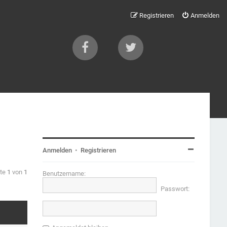
Registrieren
Anmelden
Anmelden
•
Registrieren
ite
1
von
1
Benutzername:
Passwort: