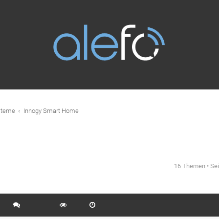
steme
Innogy Smart Home
16 Themen • Se
eiterte Suche