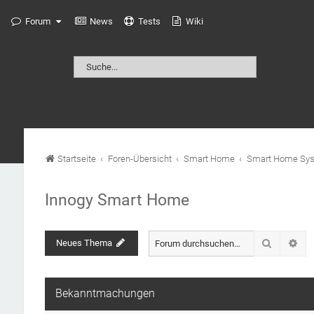
Forum
News
Tests
Wiki
Startseite
Foren-Übersicht
Smart Home
Smart Home Sy
Innogy Smart Home
Suche
Neues Thema
Erw
Bekanntmachungen