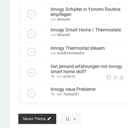
Innogy Schalter in Yonomi Routine
einpflegen
von
MaxxxN
Innogy Smart Home / Thermostate
von
MaxxxN
Innogy Thermostat steuern
von
suedkreislaeufer
Hat jemand erfahrungen mit innogy
smart home skill?
von
echo16
1
2
Innogy neue Probleme
von
Tedda007
Neues Thema