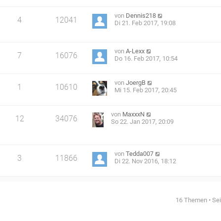
von
Dennis218
4
12041
Di 21. Feb 2017, 19:08
von
A-Lexx
7
16076
Do 16. Feb 2017, 10:54
von
JoergB
1
10610
Mi 15. Feb 2017, 20:45
von
MaxxxN
12
34076
So 22. Jan 2017, 20:09
von
Tedda007
3
11866
Di 22. Nov 2016, 18:12
16 Themen • Se