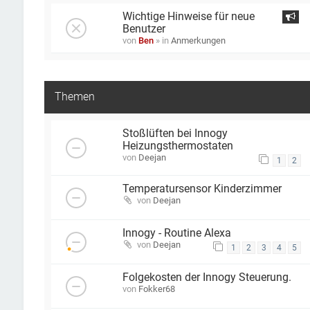
Wichtige Hinweise für neue
Benutzer
von
Ben
» in
Anmerkungen
Themen
Stoßlüften bei Innogy
Heizungsthermostaten
von
Deejan
1
2
Temperatursensor Kinderzimmer
von
Deejan
Innogy - Routine Alexa
von
Deejan
1
2
3
4
5
Folgekosten der Innogy Steuerung.
von
Fokker68