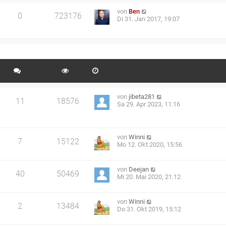
von
Ben
0
723176
Di 31. Jan 2017, 19:07
von
jibeta281
11
18576
Sa 29. Apr 2023, 11:16
von
Winni
7
15122
Mo 12. Okt 2020, 15:56
von
Deejan
40
50469
Mi 20. Mai 2020, 21:12
von
Winni
2
13484
Do 31. Okt 2019, 15:12