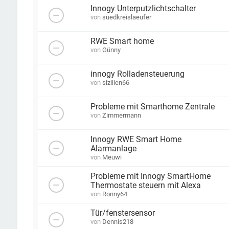
Innogy Unterputzlichtschalter
von
suedkreislaeufer
RWE Smart home
von
Günny
innogy Rolladensteuerung
von
sizilien66
Probleme mit Smarthome Zentrale
von
Zimmermann
Innogy RWE Smart Home
Alarmanlage
von
Meuwi
Probleme mit Innogy SmartHome
Thermostate steuern mit Alexa
von
Ronny64
Tür/fenstersensor
von
Dennis218