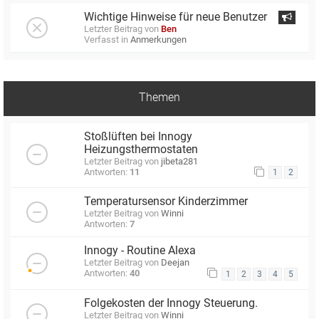
Wichtige Hinweise für neue Benutzer
Letzter Beitrag von
Ben
Verfasst in
Anmerkungen
Themen
Stoßlüften bei Innogy
Heizungsthermostaten
Letzter Beitrag von
jibeta281
Antworten:
11
1
2
Temperatursensor Kinderzimmer
Letzter Beitrag von
Winni
Antworten:
7
Innogy - Routine Alexa
Letzter Beitrag von
Deejan
Antworten:
40
1
2
3
4
5
Folgekosten der Innogy Steuerung.
Letzter Beitrag von
Winni