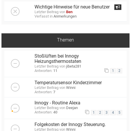
Wichtige Hinweise für neue Benutzer
Letzter Beitrag von
Ben
Verfasst in
Anmerkungen
Themen
Stoßlüften bei Innogy
Heizungsthermostaten
Letzter Beitrag von
jibeta281
Antworten:
11
1
2
Temperatursensor Kinderzimmer
Letzter Beitrag von
Winni
Antworten:
7
Innogy - Routine Alexa
Letzter Beitrag von
Deejan
Antworten:
40
1
2
3
4
5
Folgekosten der Innogy Steuerung.
Letzter Beitrag von
Winni