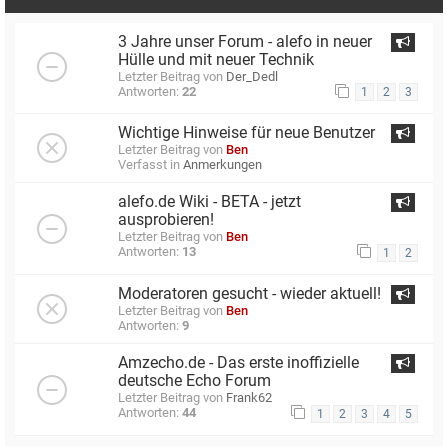
3 Jahre unser Forum - alefo in neuer
Hülle und mit neuer Technik
Letzter Beitrag von
Der_Dedl
Antworten:
22
1
2
3
Wichtige Hinweise für neue Benutzer
Letzter Beitrag von
Ben
Verfasst in
Anmerkungen
alefo.de Wiki - BETA - jetzt
ausprobieren!
Letzter Beitrag von
Ben
Antworten:
13
1
2
Moderatoren gesucht - wieder aktuell!
Letzter Beitrag von
Ben
Antworten:
9
Amzecho.de - Das erste inoffizielle
deutsche Echo Forum
Letzter Beitrag von
Frank62
Antworten:
44
1
2
3
4
5