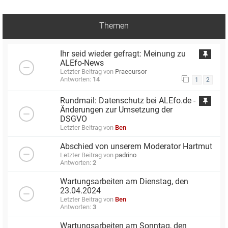
Themen
Ihr seid wieder gefragt: Meinung zu
ALEfo-News
Letzter Beitrag von
Praecursor
Antworten:
14
1
2
Rundmail: Datenschutz bei ALEfo.de -
Änderungen zur Umsetzung der
DSGVO
Letzter Beitrag von
Ben
Abschied von unserem Moderator Hartmut
Letzter Beitrag von
padrino
Antworten:
2
Wartungsarbeiten am Dienstag, den
23.04.2024
Letzter Beitrag von
Ben
Antworten:
3
Wartungsarbeiten am Sonntag, den