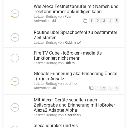
Wie Alexa Festnetzanrufer mit Namen und
Telefonnummer ankündigen kann
Letzter Beitrag von
Fyan
Antworten:
44
1
2
3
4
5
Routine über Sprachbefehl zu bestimmter
Zeit starten
Letzter Beitrag von
Riddimno1
Fire TV Cube - ioBroker - media.tts
funktioniert nicht mehr
Letzter Beitrag von
Dirk79
Globale Erinnerung aka Erinnerung Überall
- (m)ein Ansatz
Letzter Beitrag von
padrino
Antworten:
30
1
2
3
4
Mit Alexa, Geräte schalten nach
Zeitvorgabe und Erinnerung mit ioBroker
Alexa2 Adapter Alpha
Letzter Beitrag von
elzershark
alexa iobroker und vis