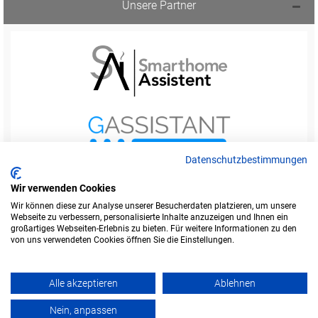
Unsere Partner
Datenschutzbestimmungen
Wir verwenden Cookies
Wir können diese zur Analyse unserer Besucherdaten platzieren, um unsere
Webseite zu verbessern, personalisierte Inhalte anzuzeigen und Ihnen ein
Startseite
Foren-Übersicht
großartiges Webseiten-Erlebnis zu bieten. Für weitere Informationen zu den
Werbung buchen
Kontakt
Impressum
von uns verwendeten Cookies öffnen Sie die Einstellungen.
Legende
Datenschutzerklärung
Alle akzeptieren
Ablehnen
Amazon ist eine Marke von Amazon.com, Inc.
Weitere Marken und Markennamen sind Eigentum ihrer jeweiligen Inhaber.
Nein, anpassen
Powered by
phpBB