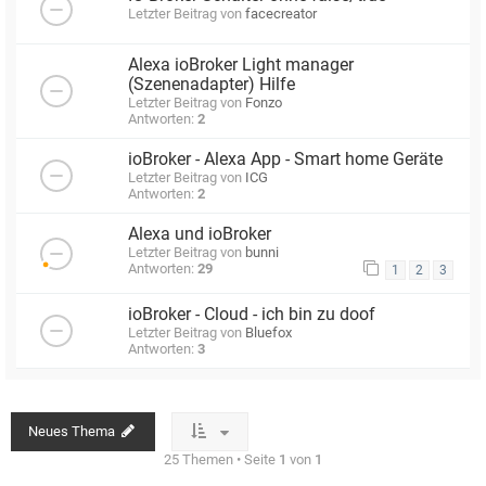
Letzter Beitrag von
facecreator
Alexa ioBroker Light manager
(Szenenadapter) Hilfe
Letzter Beitrag von
Fonzo
Antworten:
2
ioBroker - Alexa App - Smart home Geräte
Letzter Beitrag von
ICG
Antworten:
2
Alexa und ioBroker
Letzter Beitrag von
bunni
Antworten:
29
1
2
3
ioBroker - Cloud - ich bin zu doof
Letzter Beitrag von
Bluefox
Antworten:
3
Neues Thema
25 Themen • Seite
1
von
1