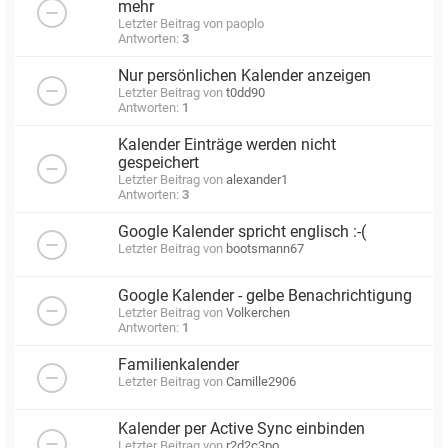
mehr
Letzter Beitrag von
paoplo
Antworten:
3
Nur persönlichen Kalender anzeigen
Letzter Beitrag von
t0dd90
Antworten:
1
Kalender Einträge werden nicht
gespeichert
Letzter Beitrag von
alexander1
Antworten:
3
Google Kalender spricht englisch :-(
Letzter Beitrag von
bootsmann67
Google Kalender - gelbe Benachrichtigung
Letzter Beitrag von
Volkerchen
Antworten:
1
Familienkalender
Letzter Beitrag von
Camille2906
Kalender per Active Sync einbinden
Letzter Beitrag von
r2d2c3po