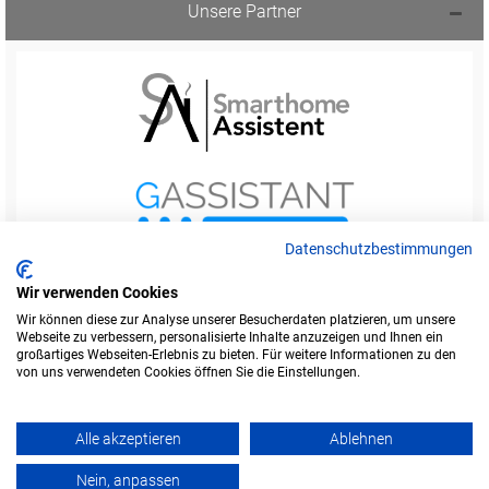
Unsere Partner
Datenschutzbestimmungen
Wir verwenden Cookies
Wir können diese zur Analyse unserer Besucherdaten platzieren, um unsere
Webseite zu verbessern, personalisierte Inhalte anzuzeigen und Ihnen ein
Startseite
Foren-Übersicht
großartiges Webseiten-Erlebnis zu bieten. Für weitere Informationen zu den
Werbung buchen
Kontakt
Impressum
von uns verwendeten Cookies öffnen Sie die Einstellungen.
Legende
Datenschutzerklärung
Alle akzeptieren
Ablehnen
Amazon ist eine Marke von Amazon.com, Inc.
Weitere Marken und Markennamen sind Eigentum ihrer jeweiligen Inhaber.
Nein, anpassen
Powered by
phpBB