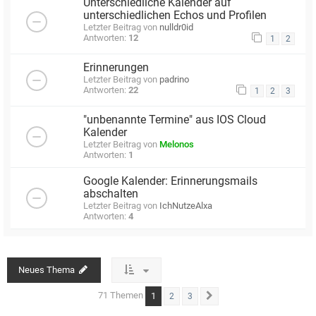
Unterschiedliche Kalender auf
unterschiedlichen Echos und Profilen
Letzter Beitrag von
nulldr0id
Antworten:
12
1
2
Erinnerungen
Letzter Beitrag von
padrino
Antworten:
22
1
2
3
"unbenannte Termine" aus IOS Cloud
Kalender
Letzter Beitrag von
Melonos
Antworten:
1
Google Kalender: Erinnerungsmails
abschalten
Letzter Beitrag von
IchNutzeAlxa
Antworten:
4
Neues Thema
71 Themen
1
2
3
Nächste