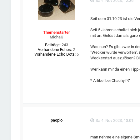
Sa 4. Nov 2023, 12:36
Seit dem 31.10.23 ist die 
Seit 5 Jahren schaltet sic
Themenstarter
mit an. Gelöst damals ganz 
MichaG
Beiträge:
243
Was nun? Es gibt zwar in den
Vorhandene Echos:
2
"Wecker wurde verworfen". 
Vorhandene Echo Dots:
6
Weckerstart auszulösen? Bin
Wer kann mir da einen Tipp 
*
Artikel bei Chachy
paoplo
Sa 4. Nov 2023, 13:01
man nehme eine eigene Smart