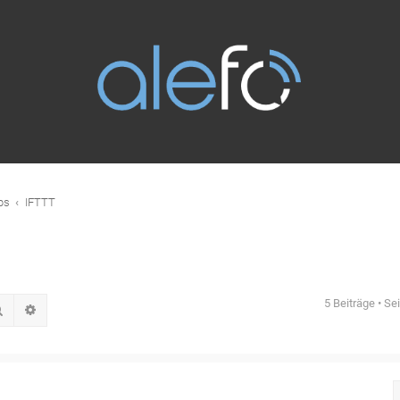
ps
IFTTT
5 Beiträge • Se
Suche
Erweiterte Suche