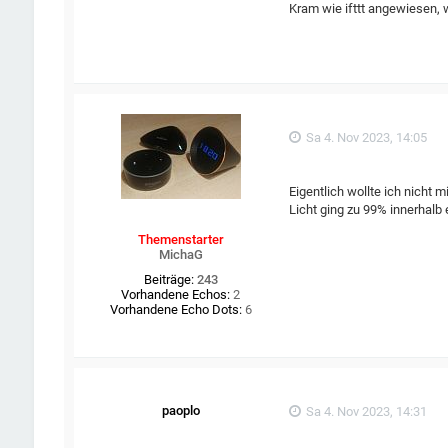
Kram wie ifttt angewiesen, 
Sa 4. Nov 2023, 14:05
Eigentlich wollte ich nicht
Licht ging zu 99% innerhalb
Themenstarter
MichaG
Beiträge:
243
Vorhandene Echos:
2
Vorhandene Echo Dots:
6
paoplo
Sa 4. Nov 2023, 14:31