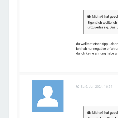
MichaG
hat gesc
Eigentlich wollte ic
unzuverlässig. Das L
du wolltest einen tipp....da
ich hab nur negative erfahru
da ich keine ahnung habe was
Sa 6. Jan 2024, 16:54
MichaG
hat gesc