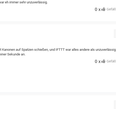
war eh immer sehr unzuverlässig.
0 x
 mit Kanonen auf Spatzen schießen, und IFTTT war alles andere als unzuverlässig
 einer Sekunde an.
0 x