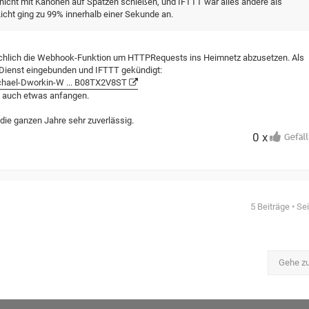
h nicht mit Kanonen auf Spatzen schießen, und IFTTT war alles andere als
icht ging zu 99% innerhalb einer Sekunde an.
ächlich die Webhook-Funktion um HTTPRequests ins Heimnetz abzusetzen. Als
n Dienst eingebunden und IFTTT gekündigt:
chael-Dworkin-W ... B08TX2V8ST
ja auch etwas anfangen.
 die ganzen Jahre sehr zuverlässig.
0 x
5 Beiträge • Se
Gehe z