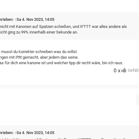
hrieben:
↑
Sa 4. Nov 2023, 14:05
h nicht mit Kanonen auf Spatzen schießen, und IFTTT war alles andere als
icht ging zu 99% innerhalb einer Sekunde an.
nn musst du korrekter schreiben was du willst.
ngen mit ifttt gemacht, aber jedem das seine.
 für dich eine kanone ist und welcher tipp dir recht wäre, bin ich raus.
0 x
hrieben:
↑
Sa 4. Nov 2023, 14:05