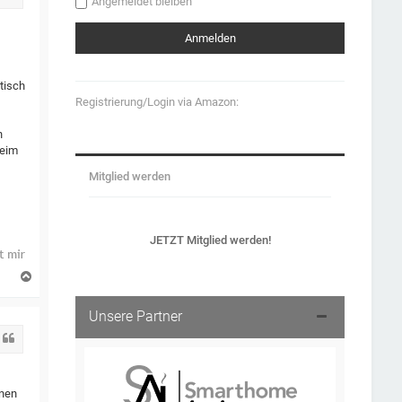
Angemeldet bleiben
tisch
Registrierung/Login via Amazon:
h
beim
Mitglied werden
JETZT Mitglied werden!
N
a
c
Unsere Partner
h
o
Zitat
b
e
n
inen