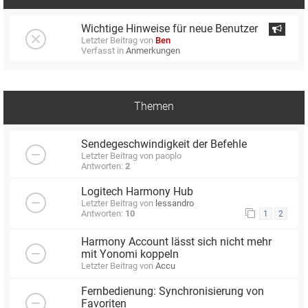
Wichtige Hinweise für neue Benutzer
Letzter Beitrag von
Ben
Verfasst in
Anmerkungen
Themen
Sendegeschwindigkeit der Befehle
Letzter Beitrag von
paoplo
Antworten:
2
Logitech Harmony Hub
Letzter Beitrag von
lessandro
Antworten:
10
1
2
Harmony Account lässt sich nicht mehr
mit Yonomi koppeln
Letzter Beitrag von
Accu
Fernbedienung: Synchronisierung von
Favoriten