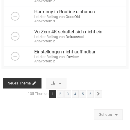
Antworten:
7
Harmony in Routine einbauen
Letzter Beitrag von
GoodOld
Antworten:
9
Vu Zero 4K schaltet sich nicht ein
Letzter Beitrag von
DeluxeAssi
Antworten:
2
Einstellungen nicht auffindbar
Letzter Beitrag von
iDevicer
Antworten:
2
Neues Thema
135 Themen
1
2
3
4
5
6
Nächste
Gehe zu