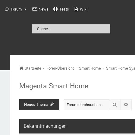
Forum
News
Tests
Wiki
Startseite
Foren-Übersicht
Smart Home
Smart Home Sy
Magenta Smart Home
Suche
Neues Thema
Erw
Bekanntmachungen