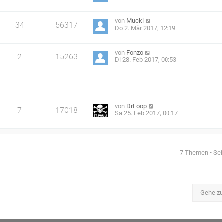
von
Mucki
34
56317
Do 2. Mär 2017, 12:19
von
Fonzo
2
15263
Di 28. Feb 2017, 00:53
von
DrLoop
7
17018
Sa 25. Feb 2017, 00:17
7 Themen • Se
Gehe z