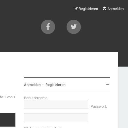
Registrieren
Anmelden
Anmelden
•
Registrieren
ite
1
von
1
Benutzername:
Passwort: