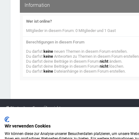
Information
Wer ist online?
Mitglieder in diesem Forum: 0 Mitglieder und 1 Gast
Berechtigungen in diesem Forum
Du darfst
keine
neuen Themen in diesem Forum erstellen.
Du darfst
keine
Antworten zu Themen in diesem Forum erstellen
Du darfst deine Beiträge in diesem Forum
nicht
ändern.
Du darfst deine Beiträge in diesem Forum
nicht
löschen.
Du darfst
keine
Dateianhänge in diesem Forum erstellen.
Startseite
Foren-Übersicht
Legende
Wir verwenden Cookies
Wir können diese zur Analyse unserer Besucherdaten platzieren, um unsere Webse
Amazon ist eine Marke von Amazon.com, Inc.
Ihnen ein großartiges Webseiten-Erlebnis zu bieten. Für weitere Informationen z