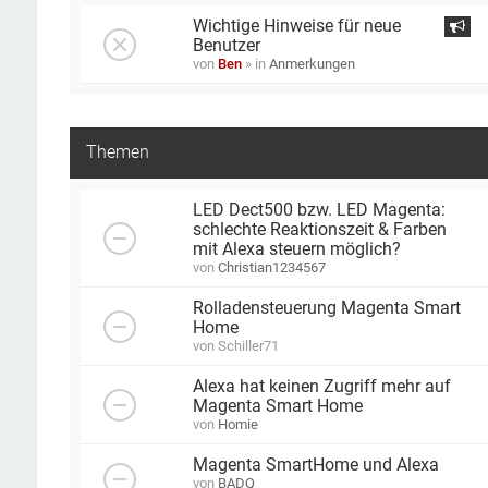
Wichtige Hinweise für neue
Benutzer
von
Ben
» in
Anmerkungen
Themen
LED Dect500 bzw. LED Magenta:
schlechte Reaktionszeit & Farben
mit Alexa steuern möglich?
von
Christian1234567
Rolladensteuerung Magenta Smart
Home
von
Schiller71
Alexa hat keinen Zugriff mehr auf
Magenta Smart Home
von
Homie
Magenta SmartHome und Alexa
von
BADQ