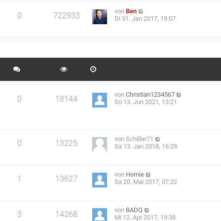
von
Ben
0
722933
Di 31. Jan 2017, 19:07
von
Christian1234567
0
18144
So 13. Jun 2021, 13:21
von
Schiller71
0
13225
Sa 13. Jan 2018, 16:29
von
Homie
1
13627
Sa 20. Mai 2017, 07:22
von
BADQ
3
14268
Mi 12. Apr 2017, 19:38