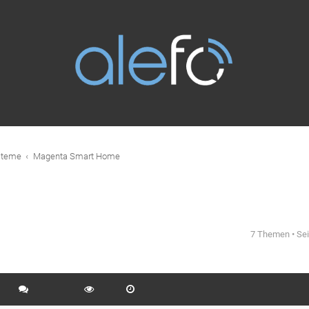
steme
Magenta Smart Home
7 Themen • Se
eiterte Suche