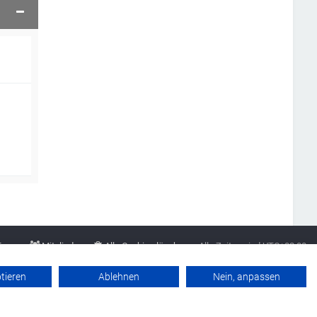
Team
Mitglieder
Alle Cookies löschen
Alle Zeiten sind
UTC+02:00
Datenschutzerklärung
Werbung buchen
Kontakt
Impressum
ptieren
Ablehnen
Nein, anpassen