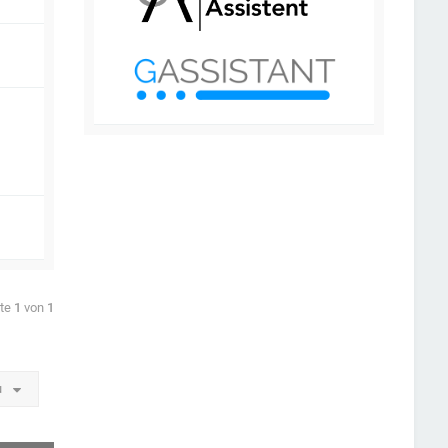
ite
1
von
1
u