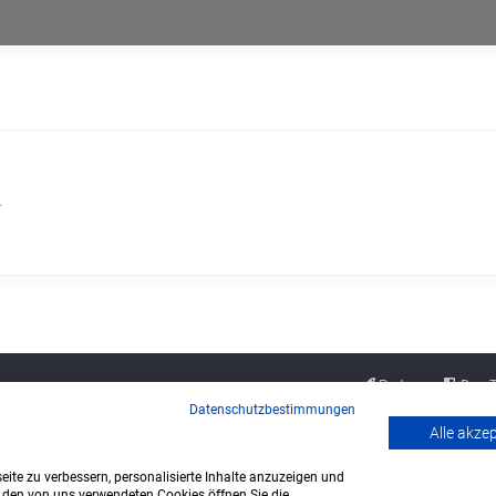
.
Partner
Das 
Datenschutzbestimmungen
Alle akze
ite zu verbessern, personalisierte Inhalte anzuzeigen und
u den von uns verwendeten Cookies öffnen Sie die