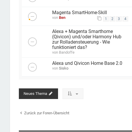
Magenta SmartHome-Skill
von
Ben
1
2
3
4
Alexa + Magenta Smarthome
(Qivicon) und/oder Harmony Hub
zur Rolladensteuerung - Wie
funktioniert das?
von
Bandoffe
Alexa und Qivicon Home Base 2.0
von
Sisko
Neues Thema
Zurück zur Foren-Übersicht