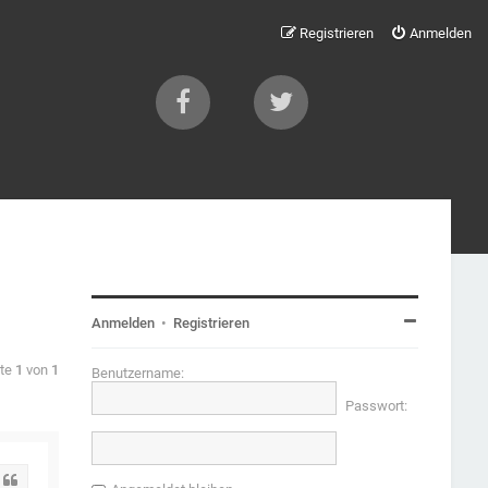
Registrieren
Anmelden
Anmelden
•
Registrieren
ite
1
von
1
Benutzername:
Passwort:
Zitat