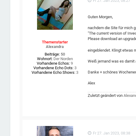
Fr 27. Jan 2023, 08:27
Guten Morgen,
nachdem die Site für mich g
"The current version of Inv
Please download an upgrad
Themenstarter
Alexandra
eingeblendet. Klingt etwas 
Beiträge:
50
Wohnort:
Der Norden
Weiß jemand was es damit a
Vorhandene Echos:
9
Vorhandene Echo Dots:
3
Danke + schönes Wochene
Vorhandene Echo Shows:
3
Alex
Zuletzt geändert von
Alexan
Fr 27. Jan 2023, 08:38