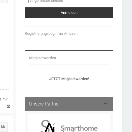
Angemeldet bleiben
Registrierung/Login via Amazon:
Mitglied werden
JETZT Mitglied werden!
Unsere Partner
N
a
c
h
o
Zitat
b