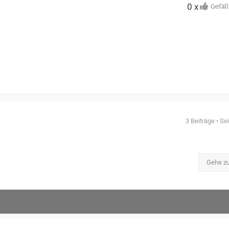
0 x
3 Beiträge • Se
Gehe z