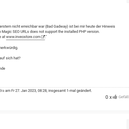
erstern nicht erreichbar war (Bad Gadway) ist bei mir heute der Hinweis
eo Magic SEO URLs does not support the installed PHP version.
e at
www.inveostore.com
."
merkwürdig.
uf sich hat?
nde
dra
am Fr 27. Jan 2023, 08:28, insgesamt 1-mal geändert.
0 x