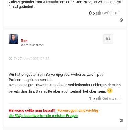
Zuletzt geändert von
Alexandra
am Fr 27. Jan 2023, 08:28, insgesamt
1-mal geändert.
0 x
N
a
c
h
o
Zitat
Ben
b
Administrator
e
n
Fr 27. Jan 2023, 08:38
Wir hatten gestern ein Serverupgrade, wobei es zu ein paar
Problemen gekommen ist.
Der angezeigte Hinweis ist noch ein verbleibender Fehler, an dem ich
bereits dran bin. Das sollte aber auch zeitnah behoben sein.
1 x
Hinweise sollte man lesen!!!
-
Forenregeln sind wichtig
-
die FAQs beantworten die meisten Fragen
N
a
c