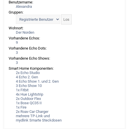
Benutzername:
Alexandra
Gruppen:
Wohnort:
Der Norden
Vorhandene Echos:
9
Vorhandene Echo Dots:
3
Vorhandene Echo Shows:
3
Smart Home Komponenten:
2x Echo Studio
4 Echo 2. Gen
4 Echo Show 1. und 2. Gen
3 Echo Show 10
1x Fitbit
4x Hue Lightstrip
2x Outdoor Flex
1x Bose QC35 II
1x Fire
2x Roav Car Charger
mehrere TP-Link und
mydlink Smarte Steckdosen