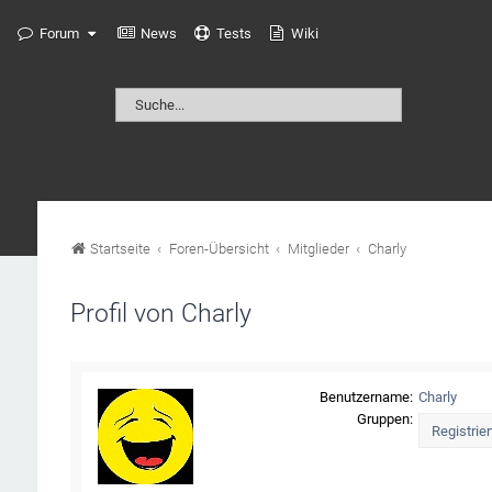
Forum
News
Tests
Wiki
Startseite
Foren-Übersicht
Mitglieder
Charly
Profil von Charly
Benutzername:
Charly
Gruppen: