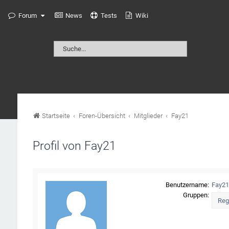
Forum
News
Tests
Wiki
Startseite
Foren-Übersicht
Mitglieder
Fay21
Profil von Fay21
Benutzername:
Fay2
Gruppen: