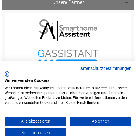
Unsere Partner
Datenschutzbestimmungen
Wir verwenden Cookies
Wir können diese zur Analyse unserer Besucherdaten platzieren, um unsere
Webseite zu verbessern, personalisierte Inhalte anzuzeigen und Ihnen ein
Startseite
Foren-Übersicht
großartiges Webseiten-Erlebnis zu bieten. Für weitere Informationen zu den
Werbung buchen
Kontakt
Impressum
von uns verwendeten Cookies öffnen Sie die Einstellungen.
Legende
Datenschutzerklärung
Alle akzeptieren
Ablehnen
Amazon ist eine Marke von Amazon.com, Inc.
Weitere Marken und Markennamen sind Eigentum ihrer jeweiligen Inhaber.
Nein, anpassen
Powered by
phpBB